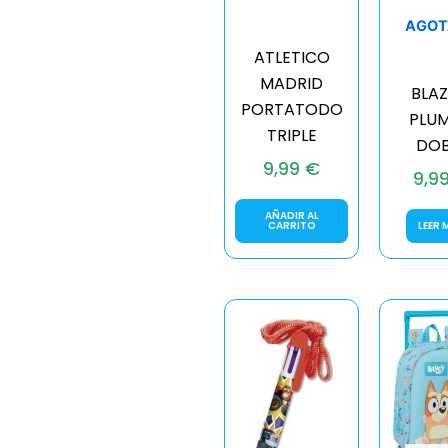
AGOT
ATLETICO
MADRID
BLAZ
PORTATODO
PLUM
TRIPLE
DOB
9,99
€
9,9
AÑADIR AL
CARRITO
LEER 