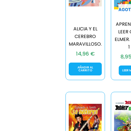
AGOT
APREN
ALICIA Y EL
LEER
CEREBRO
ELMER.
MARAVILLOSO.
1
14,96
€
8,9
AÑADIR AL
CARRITO
LEER 