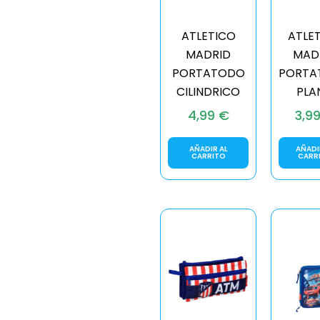
ATLETICO
ATLE
MADRID
MAD
PORTATODO
PORTA
CILINDRICO
PLA
4,99
€
3,9
AÑADIR AL
AÑADI
CARRITO
CARR