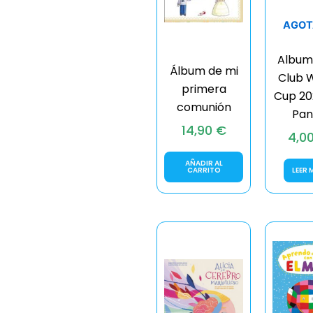
AGOT
Album
Álbum de mi
Club 
primera
Cup 20
comunión
Pan
14,90
€
4,0
AÑADIR AL
CARRITO
LEER 