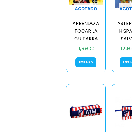
AGOTADO
AGOT
APRENDO A
ASTER
TOCAR LA
HISPA
GUITARRA
SALV
1,99
€
12,
LEER MÁS
LEER 