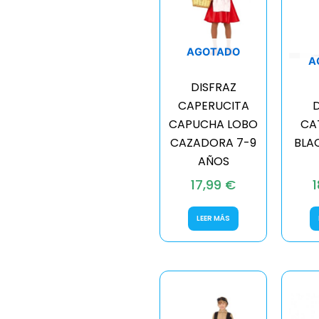
AGOTADO
A
DISFRAZ
CAPERUCITA
D
CAPUCHA LOBO
CA
CAZADORA 7-9
BLA
AÑOS
17,99
€
LEER MÁS