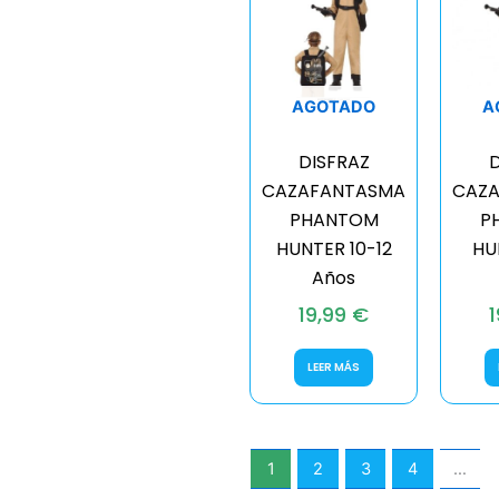
AGOTADO
A
DISFRAZ
D
CAZAFANTASMA
CAZ
PHANTOM
P
HUNTER 10-12
HU
Años
19,99
€
LEER MÁS
1
2
3
4
…