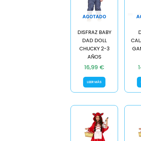
AGOTADO
A
DISFRAZ BABY
D
DAD DOLL
CAL
CHUCKY 2-3
GAM
AÑOS
16,99
€
LEER MÁS