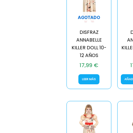
AGOTADO
DISFRAZ
D
ANNABELLE
AN
KILLER DOLL 10-
KILL
12 AÑOS
17,99
€
LEER MÁS
AÑAD