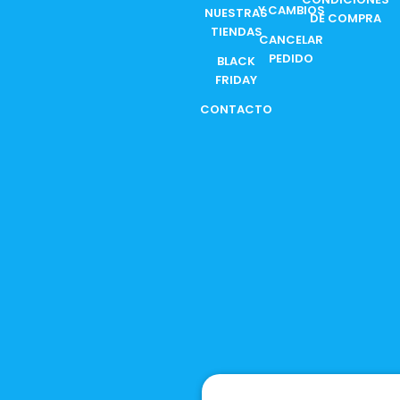
Y CAMBIOS
NUESTRAS
r
m
DE COMPRA
TIENDAS
CANCELAR
PEDIDO
BLACK
FRIDAY
CONTACTO