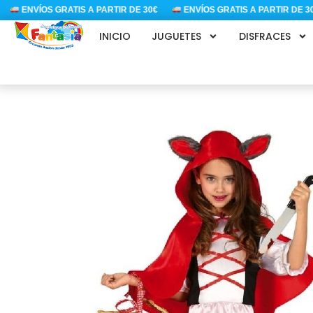
Ir
ENVÍOS GRATIS A PARTIR DE 30€
ENVÍOS GRATIS A PARTIR DE 30€
al
INICIO
JUGUETES
DISFRACES
contenido