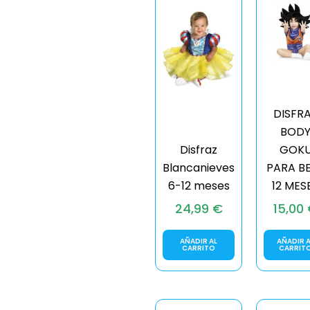
DISFR
BOD
Disfraz
GOK
Blancanieves
PARA B
6-12 meses
12 MES
24,99
€
15,00
AÑADIR AL
AÑADIR A
CARRITO
CARRIT