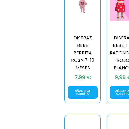
DISFRAZ
DISFR
BEBE
BEBÉ T
PERRITA
RATONC
ROSA 7-12
ROJ
MESES
BLAN
7,99
€
9,99
AÑADIR AL
AÑADIR A
CARRITO
CARRIT