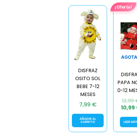
¡Oferta!
AGOT
DISFRAZ
DISFR
OSITO SOL
PAPA N
BEBE 7-12
0-12 ME
MESES
12,99
7,99
€
10,99
AÑADIR AL
CARRITO
LEER MÁ