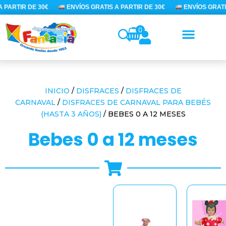
Ir
PARTIR DE 30€
ENVÍOS GRATIS A PARTIR DE 30€
ENVÍOS GRATIS 
al
contenido
0
INICIO
/
DISFRACES
/
DISFRACES DE
CARNAVAL
/
DISFRACES DE CARNAVAL PARA BEBÉS
(HASTA 3 AÑOS)
/ BEBES 0 A 12 MESES
bebes 0 a 12 meses