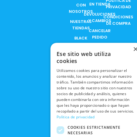
POLÍTICA DE
o
t
b
g
EN TIENDA
CON
PRIVACIDAD
o
t
e
r
NOSOTROS
DEVOLUCIONES
k
e
a
CONDICIONES
Y CAMBIOS
NUESTRAS
r
m
DE COMPRA
TIENDAS
CANCELAR
PEDIDO
BLACK
FRIDAY
Ese sitio web utiliza
CONTACTO
cookies
Utilizamos cookies para personalizar el
contenido, los anuncios y analizar nuestro
tráfico. También compartimos información
sobre su uso de nuestro sitio con nuestros
socios de publicidad y análisis, quienes
pueden combinarla con otra información
que les haya proporcionado o que hayan
recopilado a partir del uso de sus servicios.
Política de privacidad
COOKIES ESTRICTAMENTE
NECESARIAS