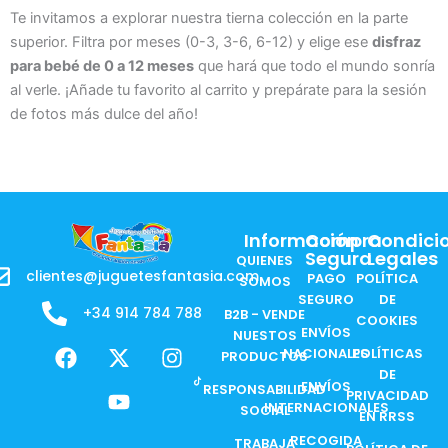
Te invitamos a explorar nuestra tierna colección en la parte
superior. Filtra por meses (0-3, 3-6, 6-12) y elige ese
disfraz
para bebé de 0 a 12 meses
que hará que todo el mundo sonría
al verle. ¡Añade tu favorito al carrito y prepárate para la sesión
de fotos más dulce del año!
Información
Compra
Condici
Segura
Legales
QUIENES
clientes@juguetesfantasia.com
PAGO
POLÍTICA
SOMOS
SEGURO
DE
+34 914 784 788
B2B - VENDE
COOKIES
ENVÍOS
NUESTOS
F
X
Y
I
NACIONALES
POLÍTICAS
PRODUCTOS
a
-
o
n
DE
ENVÍOS
c
t
u
s
RESPONSABILIDAD
PRIVACIDAD
INTERNACIONALES
e
w
t
t
SOCIAL
EN RRSS
b
i
u
a
RECOGIDA
TRABAJA