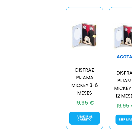
AGOT
DISFRAZ
DISFR
PIJAMA
PIJAM
MICKEY 3-6
MICKEY
MESES
12 MES
19,95
€
19,95
AÑADIR AL
CARRITO
LEER MÁ