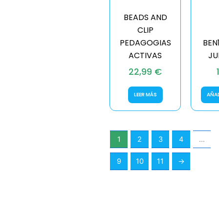
BEADS AND
CLIP
PEDAGOGIAS
BEN
ACTIVAS
JU
22,99
€
LEER MÁS
AÑAD
1
2
3
4
…
9
10
11
→