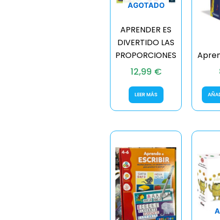
AGOTADO
APRENDER ES
DIVERTIDO LAS
PROPORCIONES
Apren
12,99
€
LEER MÁS
AÑAD
A