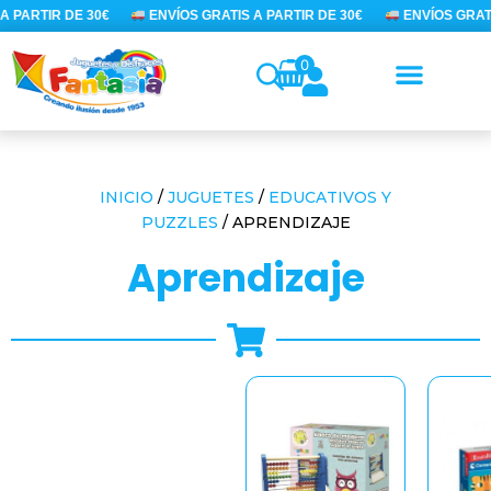
Ir
 PARTIR DE 30€
ENVÍOS GRATIS A PARTIR DE 30€
ENVÍOS GRATIS
al
contenido
0
INICIO
/
JUGUETES
/
EDUCATIVOS Y
PUZZLES
/ APRENDIZAJE
aprendizaje