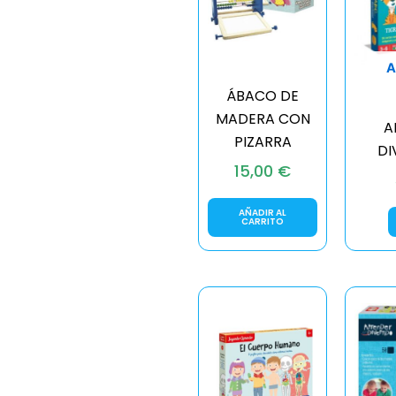
A
ÁBACO DE
MADERA CON
A
PIZARRA
DI
15,00
€
AÑADIR AL
CARRITO