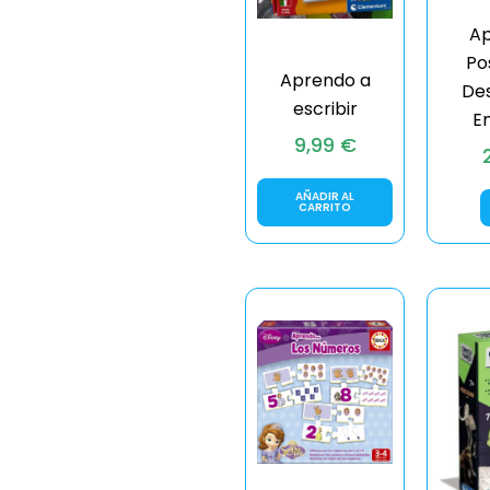
Ap
Po
Aprendo a
Des
escribir
E
9,99
€
AÑADIR AL
CARRITO