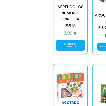
APRENDO LOS
NUMEROS
ARQU
PRINCESA
SOFIA
FLU
9,99
€
AÑADIR AL
CARRITO
AÑAD
AGOTADO