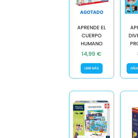
AGOTADO
APRENDE EL
AP
CUERPO
DIV
HUMANO
PR
14,99
€
LEER MÁS
AÑAD