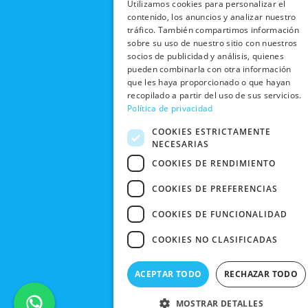
Utilizamos cookies para personalizar el
b
i
u
a
RECOGIDA
TRABAJA
contenido, los anuncios y analizar nuestro
POLÍTICA DE
o
t
b
g
EN TIENDA
CON
tráfico. También compartimos información
PRIVACIDAD
o
t
e
r
NOSOTROS
sobre su uso de nuestro sitio con nuestros
DEVOLUCIONES
k
e
a
CONDICIONES
socios de publicidad y análisis, quienes
Y CAMBIOS
NUESTRAS
r
m
DE COMPRA
pueden combinarla con otra información
TIENDAS
que les haya proporcionado o que hayan
CANCELAR
recopilado a partir del uso de sus servicios.
PEDIDO
BLACK
Política de privacidad
FRIDAY
COOKIES ESTRICTAMENTE
CONTACTO
NECESARIAS
COOKIES DE RENDIMIENTO
COOKIES DE PREFERENCIAS
COOKIES DE FUNCIONALIDAD
COOKIES NO CLASIFICADAS
ACEPTAR TODO
RECHAZAR TODO
MOSTRAR DETALLES