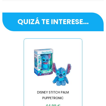
QUIZÁ TE INTERESE...
DISNEY STITCH PALM
PUPPETRONIC
REAL FX
44,99
€