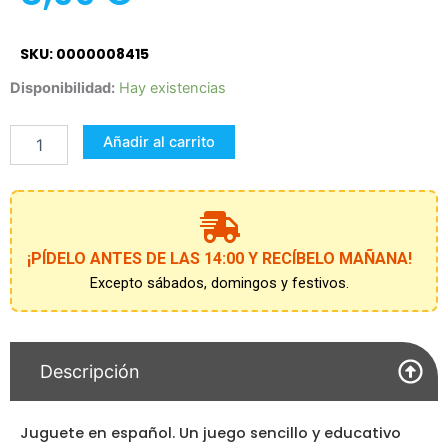
SKU: 0000008415
Aprendo
Disponibilidad:
Hay existencias
a
Escribir
Añadir al carrito
cantidad
¡PÍDELO ANTES DE LAS 14:00 Y RECÍBELO MAÑANA!
Excepto sábados, domingos y festivos.
Descripción
Juguete en español. Un juego sencillo y educativo