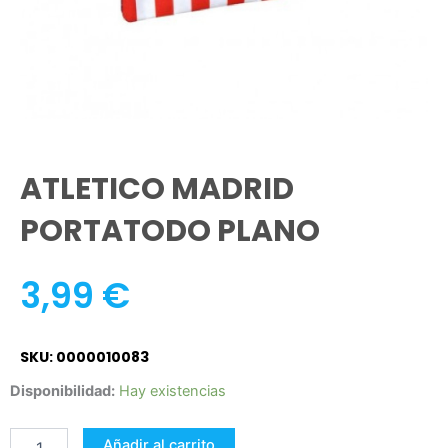
ATLETICO MADRID
PORTATODO PLANO
3,99
€
SKU: 0000010083
ATLETICO
Disponibilidad:
Hay existencias
MADRID
PORTATODO
Añadir al carrito
PLANO