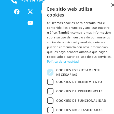
+34 914 784 788
B2B - VENDE
COOKIES
ENVÍOS
NUESTOS
F
X
Y
I
Ese sitio web utiliza
NACIONALES
POLÍTICAS
PRODUCTOS
a
-
o
n
cookies
DE
ENVÍOS
c
t
u
s
RESPONSABILIDAD
PRIVACIDAD
Utilizamos cookies para personalizar el
INTERNACIONALES
e
w
t
t
SOCIAL
EN RRSS
contenido, los anuncios y analizar nuestro
b
i
u
a
RECOGIDA
tráfico. También compartimos información
TRABAJA
POLÍTICA DE
o
t
b
g
sobre su uso de nuestro sitio con nuestros
EN TIENDA
CON
PRIVACIDAD
o
t
e
r
socios de publicidad y análisis, quienes
NOSOTROS
DEVOLUCIONES
k
e
a
pueden combinarla con otra información
CONDICIONES
Y CAMBIOS
que les haya proporcionado o que hayan
NUESTRAS
r
m
DE COMPRA
recopilado a partir del uso de sus servicios.
TIENDAS
CANCELAR
Política de privacidad
PEDIDO
BLACK
COOKIES ESTRICTAMENTE
FRIDAY
NECESARIAS
CONTACTO
COOKIES DE RENDIMIENTO
COOKIES DE PREFERENCIAS
COOKIES DE FUNCIONALIDAD
COOKIES NO CLASIFICADAS