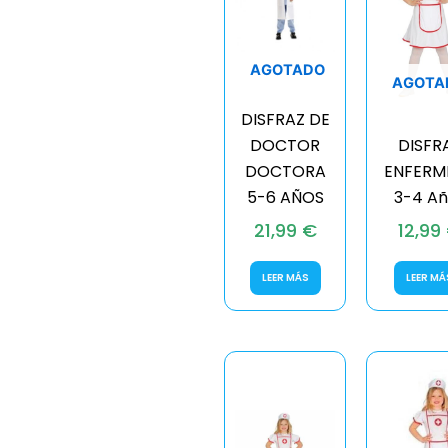
AGOTADO
AGOTA
DISFRAZ DE
DOCTOR
DISFR
DOCTORA
ENFERM
5-6 AÑOS
3-4 Añ
21,99
€
12,99
LEER MÁS
LEER MÁ