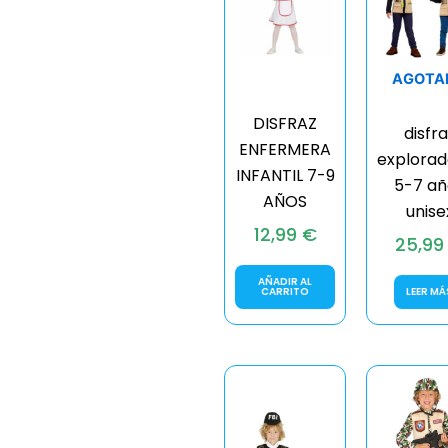
AGOTA
DISFRAZ
disfr
ENFERMERA
explorad
INFANTIL 7-9
5-7 añ
AÑOS
unise
12,99
€
25,9
AÑADIR AL
CARRITO
LEER MÁ