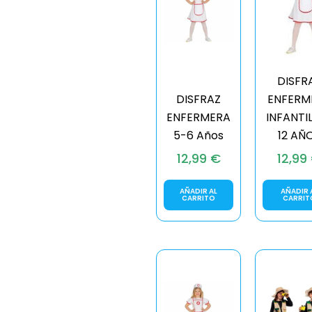
DISFR
DISFRAZ
ENFERM
ENFERMERA
INFANTIL
5-6 Años
12 AÑ
12,99
€
12,99
AÑADIR AL
AÑADIR 
CARRITO
CARRIT