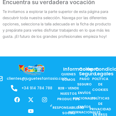
Encuentra su verdadera vocación
Te invitamos a explorar la parte superior de esta página para
descubrir toda nuestra selección. Navega por las diferentes
opciones, selecciona la talla adecuada en la ficha de producto
y prepárate para verles disfrutar trabajando en lo que más les
gusta. ¡El futuro de los grandes profesionales empieza hoy!
Información
Compra
Condici
Segura
Legales
QUIENES
clientes@juguetesfantasia.com
PAGO
POLÍTICA
SOMOS
SEGURO
DE
+34 914 784 788
B2B - VENDE
COOKIES
ENVÍOS
NUESTOS
F
X
Y
I
NACIONALES
POLÍTICAS
PRODUCTOS
a
-
o
n
DE
ENVÍOS
c
t
u
s
RESPONSABILIDAD
PRIVACIDAD
INTERNACIONALES
e
w
t
t
SOCIAL
EN RRSS