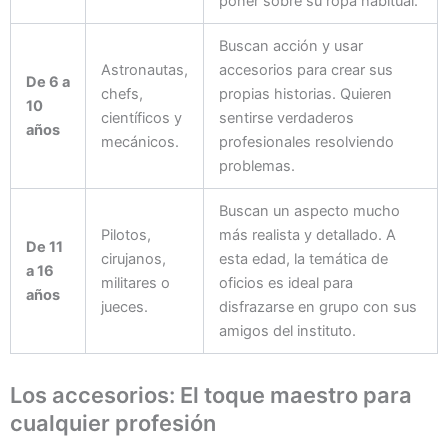
poner sobre su ropa habitual.
Buscan acción y usar
Astronautas,
accesorios para crear sus
De 6 a
chefs,
propias historias. Quieren
10
científicos y
sentirse verdaderos
años
mecánicos.
profesionales resolviendo
problemas.
Buscan un aspecto mucho
Pilotos,
más realista y detallado. A
De 11
cirujanos,
esta edad, la temática de
a 16
militares o
oficios es ideal para
años
jueces.
disfrazarse en grupo con sus
amigos del instituto.
Los accesorios: El toque maestro para
cualquier profesión