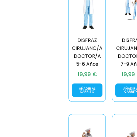
DISFRAZ
DISFR
CIRUJANO/A
CIRUJA
DOCTOR/A
DOCTO
5-6 Años
7-9 Añ
19,99
€
19,99
AÑADIR AL
AÑADIR 
CARRITO
CARRIT