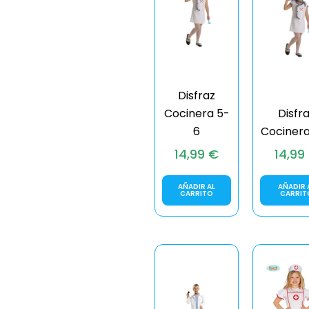
Disfraz
Cocinera 5-
Disfr
6
Cocinera
14,99
€
14,99
AÑADIR AL
AÑADIR 
CARRITO
CARRIT