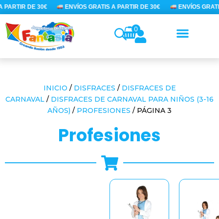
Ir
PARTIR DE 30€
ENVÍOS GRATIS A PARTIR DE 30€
ENVÍOS GRATIS
al
contenido
0
INICIO
/
DISFRACES
/
DISFRACES DE
CARNAVAL
/
DISFRACES DE CARNAVAL PARA NIÑOS (3-16
AÑOS)
/
PROFESIONES
/ PÁGINA 3
profesiones