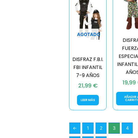
AGOTADO
DISFR
FUERZ
ESPECIA
DISFRAZ F.B.I.
INFANTIL
FBI INFANTIL
AÑO
7-9 AÑOS
19,99
21,99
€
AÑADIR 
LEER MÁS
CARRIT
←
1
2
3
4