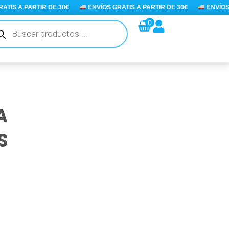
S A PARTIR DE 30€
ENVÍOS GRATIS A PARTIR DE 30€
ENVÍOS GRA
queda
0
ductos
A
S