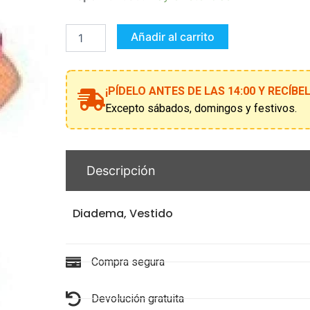
ENFERMERA
INFANTIL
10-
Añadir al carrito
12
AÑOS
cantidad
¡PÍDELO ANTES DE LAS 14:00 Y RECÍB
Excepto sábados, domingos y festivos.
Descripción
Diadema, Vestido
Compra segura
Devolución gratuita