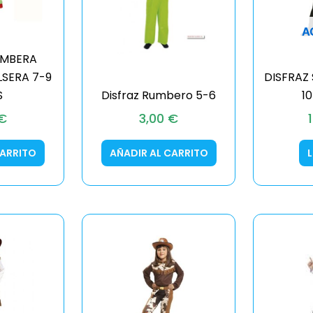
A
UMBERA
LSERA 7-9
DISFRAZ
S
Disfraz Rumbero 5-6
1
€
3,00
€
CARRITO
AÑADIR AL CARRITO