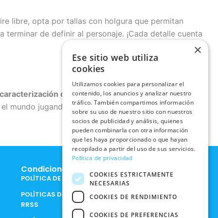
ire libre, opta por tallas con holgura que permitan
 terminar de definir al personaje. ¡Cada detalle cuenta
×
Ese sitio web utiliza
cookies
Utilizamos cookies para personalizar el
caracterización de países
que mejor encaje con tu
contenido, los anuncios y analizar nuestro
tráfico. También compartimos información
 el mundo jugando. ¡La aventura está servida!
sobre su uso de nuestro sitio con nuestros
socios de publicidad y análisis, quienes
pueden combinarla con otra información
que les haya proporcionado o que hayan
recopilado a partir del uso de sus servicios.
Política de privacidad
Condiciones Legales
COOKIES ESTRICTAMENTE
POLÍTICA DE COOKIES
NECESARIAS
POLÍTICAS DE PRIVACIDAD EN
COOKIES DE RENDIMIENTO
RRSS
COOKIES DE PREFERENCIAS