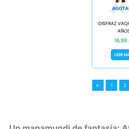
AGOTA
DISFRAZ VAQ
AÑO
16,99
LEER M
←
1
2
Un mapamundi de fantasía: At