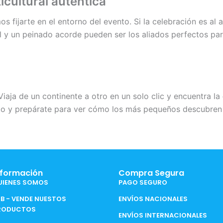
cultural auténtica
 fijarte en el entorno del evento. Si la celebración es al a
al y un peinado acorde pueden ser los aliados perfectos para
Viaja de un continente a otro en un solo clic y encuentra la
rrito y prepárate para ver cómo los más pequeños descubren
nformación
Compra Segura
UIENES SOMOS
PAGO SEGURO
2B - VENDE NUESTOS
ENVÍOS NACIONALES
RODUCTOS
ENVÍOS INTERNACIONALES