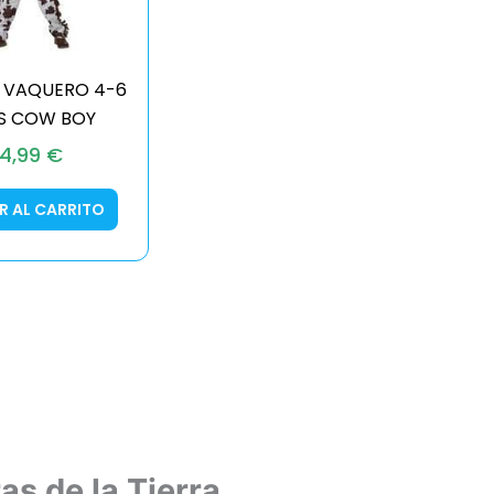
Z VAQUERO 4-6
S COW BOY
14,99
€
R AL CARRITO
s de la Tierra