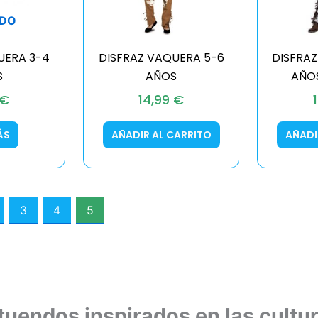
DO
UERA 3-4
DISFRAZ VAQUERA 5-6
DISFRA
S
AÑOS
AÑO
€
14,99
€
ÁS
AÑADIR AL CARRITO
AÑADI
3
4
5
uendos inspirados en las cultura