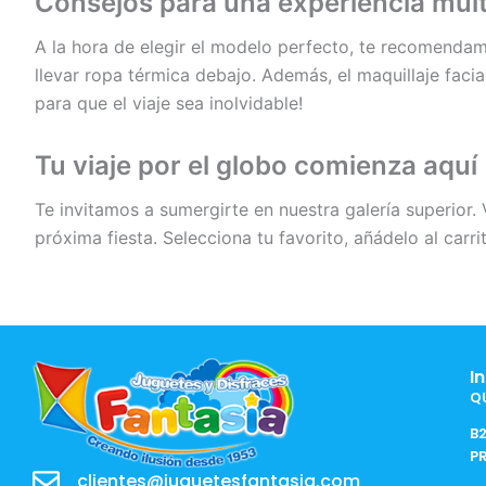
Consejos para una experiencia multi
A la hora de elegir el modelo perfecto, te recomendamos
llevar ropa térmica debajo. Además, el maquillaje faci
para que el viaje sea inolvidable!
Tu viaje por el globo comienza aquí
Te invitamos a sumergirte en nuestra galería superior. 
próxima fiesta. Selecciona tu favorito, añádelo al ca
I
Q
B
P
clientes@juguetesfantasia.com