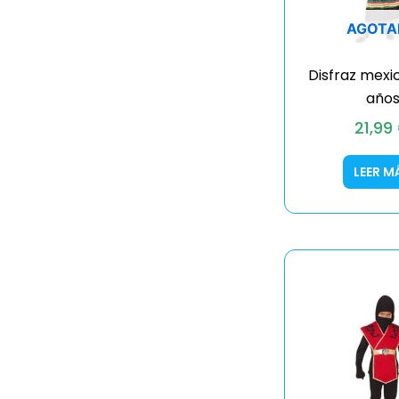
AGOTA
Disfraz mexi
año
21,99
LEER M