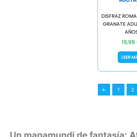
DISFRAZ ROM
GRANATE ADU
AÑO
19,99
LEER M
←
1
2
Un mapamundi de fantasía: At