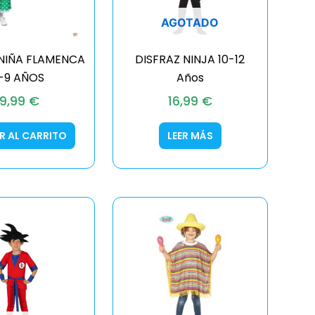
AGOTADO
 NIÑA FLAMENCA
DISFRAZ NINJA 10-12
-9 AÑOS
Años
19,99
€
16,99
€
R AL CARRITO
LEER MÁS