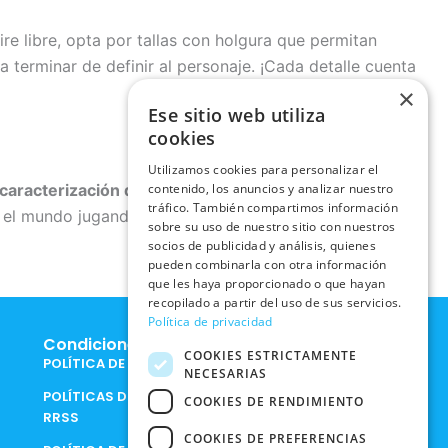
ire libre, opta por tallas con holgura que permitan
 terminar de definir al personaje. ¡Cada detalle cuenta
×
Ese sitio web utiliza
cookies
Utilizamos cookies para personalizar el
caracterización de países
que mejor encaje con tu
contenido, los anuncios y analizar nuestro
tráfico. También compartimos información
 el mundo jugando. ¡La aventura está servida!
sobre su uso de nuestro sitio con nuestros
socios de publicidad y análisis, quienes
pueden combinarla con otra información
que les haya proporcionado o que hayan
recopilado a partir del uso de sus servicios.
Política de privacidad
Condiciones Legales
COOKIES ESTRICTAMENTE
POLÍTICA DE COOKIES
NECESARIAS
POLÍTICAS DE PRIVACIDAD EN
COOKIES DE RENDIMIENTO
RRSS
COOKIES DE PREFERENCIAS