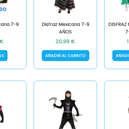
DO
cana 7-9
Disfraz Mexicana 7-9
DISFRAZ
s
AÑOS
7
€
20,99
€
ÁS
AÑADIR AL CARRITO
AÑADI