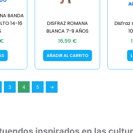
A
ANA BANDA
LTO 14-16
DISFRAZ ROMANA
Disfraz
S
BLANCA 7-9 AÑOS
1
€
16,99
€
ÁS
AÑADIR AL CARRITO
3
4
5
→
uendos inspirados en las cultura