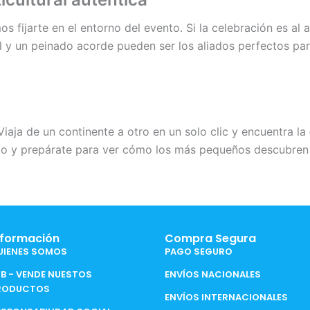
 fijarte en el entorno del evento. Si la celebración es al a
al y un peinado acorde pueden ser los aliados perfectos para
Viaja de un continente a otro en un solo clic y encuentra la
rrito y prepárate para ver cómo los más pequeños descubren
nformación
Compra Segura
UIENES SOMOS
PAGO SEGURO
2B - VENDE NUESTOS
ENVÍOS NACIONALES
RODUCTOS
ENVÍOS INTERNACIONALES