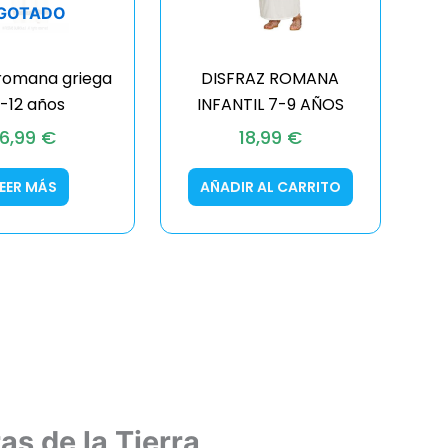
GOTADO
 romana griega
DISFRAZ ROMANA
0-12 años
INFANTIL 7-9 AÑOS
16,99
€
18,99
€
LEER MÁS
AÑADIR AL CARRITO
s de la Tierra