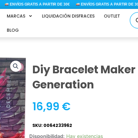
ENVÍOS GRATIS A PARTIR DE 30€
ENVÍOS GRATIS A PARTIR DE 30€
Bús
MARCAS
LIQUIDACIÓN DISFRACES
OUTLET
de
pro
BLOG
Diy Bracelet Make
Generation
16,99
€
SKU: 0064233962
Diy
Disponibilidad:
Hay existencias