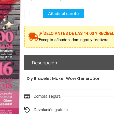
Bracelet
Maker
Wow
Añadir al carrito
Generation
cantidad
¡PÍDELO ANTES DE LAS 14:00 Y RECÍB
Excepto sábados, domingos y festivos.
Descripción
Diy Bracelet Maker Wow Generation
Compra segura
Devolución gratuita