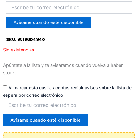
Introduce
tu
correo
para
Avísame cuando esté disponible
unirte
a
SKU: 9819604940
la
lista
Sin existencias
de
espera
Apúntate a la lista y te avisaremos cuando vuelva a haber
stock.
Al marcar esta casilla aceptas recibir avisos sobre la lista de
espera por correo electrónico
Introduce
tu
correo
para
Avísame cuando esté disponible
unirte
a