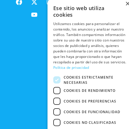
NACIONALES
POLÍTICAS
PRODUCTOS
a
-
o
n
DE
Ese sitio web utiliza
ENVÍOS
c
t
u
s
RESPONSABILIDAD
PRIVACIDAD
cookies
INTERNACIONALES
e
w
t
t
SOCIAL
EN RRSS
b
i
u
a
Utilizamos cookies para personalizar el
RECOGIDA
TRABAJA
POLÍTICA DE
o
t
b
g
contenido, los anuncios y analizar nuestro
EN TIENDA
CON
PRIVACIDAD
tráfico. También compartimos información
o
t
e
r
NOSOTROS
sobre su uso de nuestro sitio con nuestros
DEVOLUCIONES
k
e
a
CONDICIONES
socios de publicidad y análisis, quienes
Y CAMBIOS
NUESTRAS
r
m
DE COMPRA
pueden combinarla con otra información
TIENDAS
CANCELAR
que les haya proporcionado o que hayan
recopilado a partir del uso de sus servicios.
PEDIDO
BLACK
Política de privacidad
FRIDAY
COOKIES ESTRICTAMENTE
CONTACTO
NECESARIAS
COOKIES DE RENDIMIENTO
COOKIES DE PREFERENCIAS
COOKIES DE FUNCIONALIDAD
COOKIES NO CLASIFICADAS