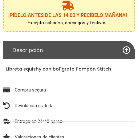
la
lista
de
¡PÍDELO ANTES DE LAS 14:00 Y RECÍBELO MAÑANA!
espera
Excepto sábados, domingos y festivos.
Descripción
Libreta squishy con bolígrafo Pompón Stitch
Compra segura
Devolución gratuita
Entrega en 24/48 horas
Valoraciones de clientes