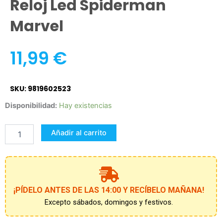
Reloj Led Spiderman
Marvel
11,99
€
SKU: 9819602523
Reloj
Disponibilidad:
Hay existencias
led
Spiderman
Añadir al carrito
Marvel
cantidad
¡PÍDELO ANTES DE LAS 14:00 Y RECÍBELO MAÑANA!
Excepto sábados, domingos y festivos.