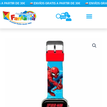
Ir
A PARTIR DE 30€
ENVÍOS GRATIS A PARTIR DE 30€
ENVÍOS GRATI
al
contenido
0