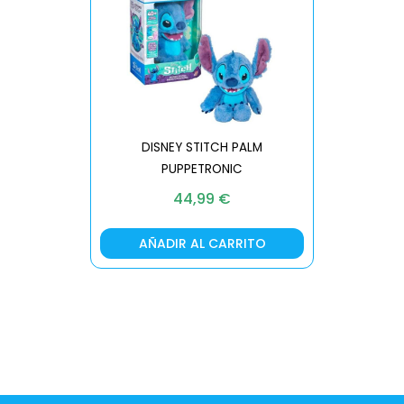
DISNEY STITCH PALM
PUPPETRONIC
REAL FX
44,99
€
AÑADIR AL CARRITO
AÑA