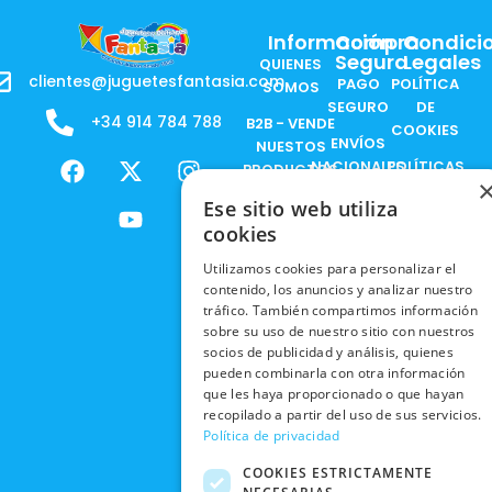
Información
Compra
Condici
Segura
Legales
QUIENES
clientes@juguetesfantasia.com
PAGO
POLÍTICA
SOMOS
SEGURO
DE
+34 914 784 788
B2B - VENDE
COOKIES
ENVÍOS
NUESTOS
F
X
Y
I
NACIONALES
POLÍTICAS
PRODUCTOS
a
-
o
n
DE
ENVÍOS
c
t
u
s
Ese sitio web utiliza
RESPONSABILIDAD
PRIVACIDAD
INTERNACIONALES
e
w
t
t
SOCIAL
cookies
EN RRSS
b
i
u
a
RECOGIDA
TRABAJA
Utilizamos cookies para personalizar el
POLÍTICA DE
o
t
b
g
EN TIENDA
CON
contenido, los anuncios y analizar nuestro
PRIVACIDAD
o
t
e
r
tráfico. También compartimos información
NOSOTROS
DEVOLUCIONES
k
e
a
CONDICIONES
sobre su uso de nuestro sitio con nuestros
Y CAMBIOS
NUESTRAS
r
m
socios de publicidad y análisis, quienes
DE COMPRA
TIENDAS
pueden combinarla con otra información
CANCELAR
que les haya proporcionado o que hayan
PEDIDO
BLACK
recopilado a partir del uso de sus servicios.
FRIDAY
Política de privacidad
CONTACTO
COOKIES ESTRICTAMENTE