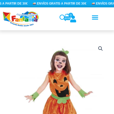
Ir
 A PARTIR DE 30€
ENVÍOS GRATIS A PARTIR DE 30€
ENVÍOS GRAT
al
contenido
0