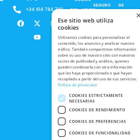
SEGURO
DE
+34 914 784 788
B2B - VENDE
COOKIES
ENVÍOS
NUESTOS
F
X
Y
I
Ese sitio web utiliza
NACIONALES
POLÍTICAS
PRODUCTOS
a
-
o
n
cookies
DE
ENVÍOS
c
t
u
s
RESPONSABILIDAD
PRIVACIDAD
Utilizamos cookies para personalizar el
INTERNACIONALES
e
w
t
t
SOCIAL
EN RRSS
contenido, los anuncios y analizar nuestro
b
i
u
a
RECOGIDA
tráfico. También compartimos información
TRABAJA
POLÍTICA DE
o
t
b
g
sobre su uso de nuestro sitio con nuestros
EN TIENDA
CON
PRIVACIDAD
o
t
e
r
socios de publicidad y análisis, quienes
NOSOTROS
DEVOLUCIONES
k
e
a
pueden combinarla con otra información
CONDICIONES
Y CAMBIOS
que les haya proporcionado o que hayan
NUESTRAS
r
m
DE COMPRA
recopilado a partir del uso de sus servicios.
TIENDAS
CANCELAR
Política de privacidad
PEDIDO
BLACK
COOKIES ESTRICTAMENTE
FRIDAY
NECESARIAS
CONTACTO
COOKIES DE RENDIMIENTO
COOKIES DE PREFERENCIAS
COOKIES DE FUNCIONALIDAD