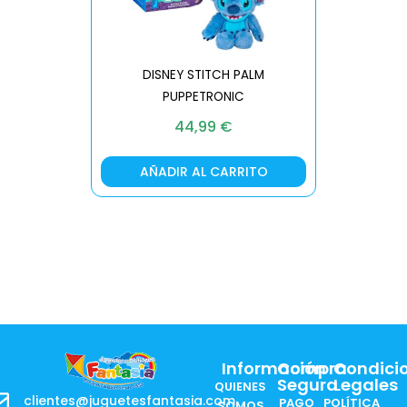
DISNEY STITCH PALM
PUPPETRONIC
REAL FX
44,99
€
AÑADIR AL CARRITO
AÑA
Información
Compra
Condici
Segura
Legales
QUIENES
clientes@juguetesfantasia.com
PAGO
POLÍTICA
SOMOS