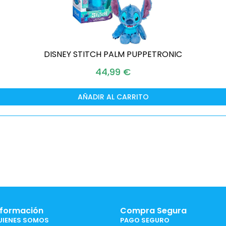
DISNEY STITCH PALM PUPPETRONIC
44,99
€
AÑADIR AL CARRITO
nformación
Compra Segura
UIENES SOMOS
PAGO SEGURO