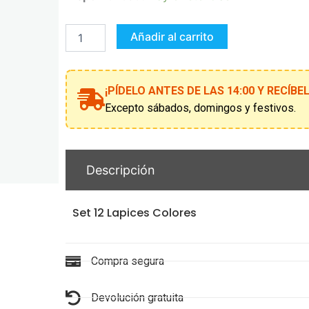
12
Lapices
Colores
Añadir al carrito
Real
Madrid
estuche
cantidad
¡PÍDELO ANTES DE LAS 14:00 Y RECÍB
Excepto sábados, domingos y festivos.
Descripción
Set 12 Lapices Colores
Compra segura
Devolución gratuita