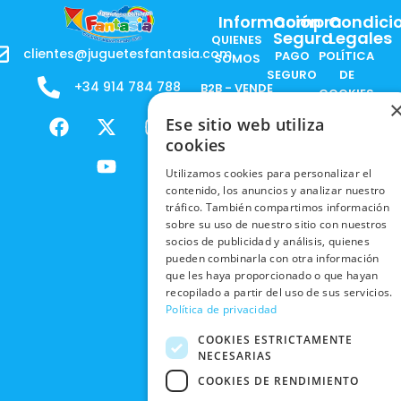
Información
Compra
Condici
Segura
Legales
QUIENES
clientes@juguetesfantasia.com
PAGO
POLÍTICA
SOMOS
SEGURO
DE
+34 914 784 788
B2B - VENDE
COOKIES
ENVÍOS
NUESTOS
F
X
Y
I
Ese sitio web utiliza
NACIONALES
POLÍTICAS
PRODUCTOS
a
-
o
n
DE
cookies
ENVÍOS
c
t
u
s
RESPONSABILIDAD
PRIVACIDAD
INTERNACIONALES
e
w
t
t
SOCIAL
Utilizamos cookies para personalizar el
EN RRSS
contenido, los anuncios y analizar nuestro
b
i
u
a
RECOGIDA
TRABAJA
tráfico. También compartimos información
POLÍTICA DE
o
t
b
g
EN TIENDA
CON
sobre su uso de nuestro sitio con nuestros
PRIVACIDAD
o
t
e
r
NOSOTROS
socios de publicidad y análisis, quienes
DEVOLUCIONES
k
e
a
CONDICIONES
pueden combinarla con otra información
Y CAMBIOS
NUESTRAS
r
m
DE COMPRA
que les haya proporcionado o que hayan
TIENDAS
recopilado a partir del uso de sus servicios.
CANCELAR
Política de privacidad
PEDIDO
BLACK
FRIDAY
COOKIES ESTRICTAMENTE
NECESARIAS
CONTACTO
COOKIES DE RENDIMIENTO