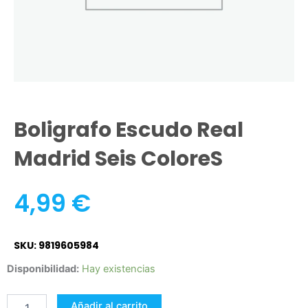
Boligrafo Escudo Real
Madrid Seis ColoreS
4,99
€
SKU: 9819605984
Boligrafo
Disponibilidad:
Hay existencias
Escudo
Real
Añadir al carrito
Madrid