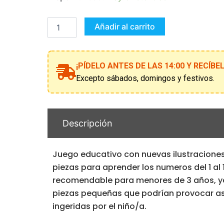
JUEGO
EDUCATIVO
1,2,3..
Añadir al carrito
10
cantidad
¡PÍDELO ANTES DE LAS 14:00 Y RECÍB
Excepto sábados, domingos y festivos.
Descripción
Juego educativo con nuevas ilustraciones 
piezas para aprender los numeros del 1 al
recomendable para menores de 3 años, y
piezas pequeñas que podrían provocar asf
ingeridas por el niño/a.