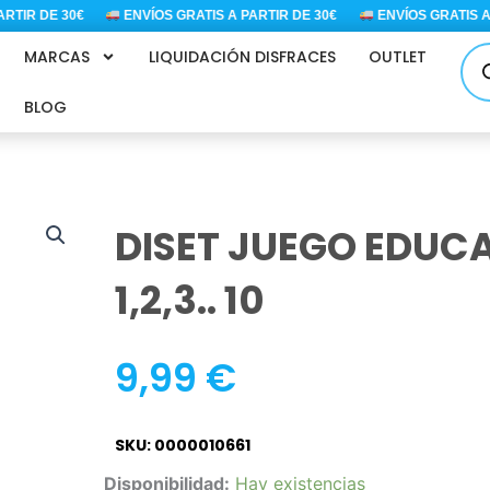
TIR DE 30€
ENVÍOS GRATIS A PARTIR DE 30€
ENVÍOS GRATIS A P
Bús
MARCAS
LIQUIDACIÓN DISFRACES
OUTLET
de
pro
BLOG
DISET JUEGO EDUC
1,2,3.. 10
9,99
€
SKU: 0000010661
DISET
Disponibilidad:
Hay existencias