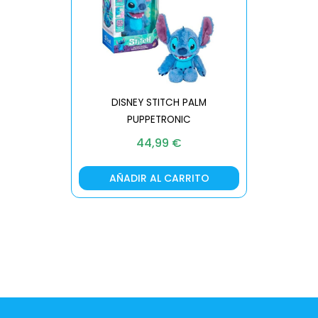
DISNEY STITCH PALM
PUPPETRONIC
REAL FX
44,99
€
AÑADIR AL CARRITO
AÑA