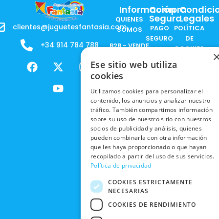
Información
Compra
Condici
Segura
Legales
QUIENES
clientes@juguetesfantasia.com
PAGO
POLÍTICA
SOMOS
SEGURO
DE
+34 914 784 788
B2B - VENDE
COOKIES
ENVÍOS
NUESTOS
F
X
Y
I
Ese sitio web utiliza
NACIONALES
POLÍTICAS
PRODUCTOS
a
-
o
n
cookies
DE
ENVÍOS
c
t
u
s
RESPONSABILIDAD
PRIVACIDAD
INTERNACIONALES
e
w
t
t
Utilizamos cookies para personalizar el
SOCIAL
EN RRSS
contenido, los anuncios y analizar nuestro
b
i
u
a
RECOGIDA
TRABAJA
tráfico. También compartimos información
POLÍTICA DE
o
t
b
g
EN TIENDA
CON
sobre su uso de nuestro sitio con nuestros
PRIVACIDAD
o
t
e
r
socios de publicidad y análisis, quienes
NOSOTROS
DEVOLUCIONES
k
e
a
CONDICIONES
pueden combinarla con otra información
Y CAMBIOS
NUESTRAS
r
m
que les haya proporcionado o que hayan
DE COMPRA
TIENDAS
recopilado a partir del uso de sus servicios.
CANCELAR
Política de privacidad
PEDIDO
BLACK
FRIDAY
COOKIES ESTRICTAMENTE
NECESARIAS
CONTACTO
COOKIES DE RENDIMIENTO