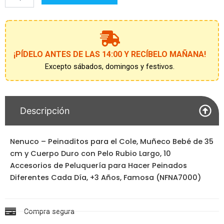
cole
cantidad
¡PÍDELO ANTES DE LAS 14:00 Y RECÍBELO MAÑANA!
Excepto sábados, domingos y festivos.
Descripción
Nenuco – Peinaditos para el Cole, Muñeco Bebé de 35
cm y Cuerpo Duro con Pelo Rubio Largo, 10
Accesorios de Peluquería para Hacer Peinados
Diferentes Cada Día, +3 Años, Famosa (NFNA7000)
Compra segura