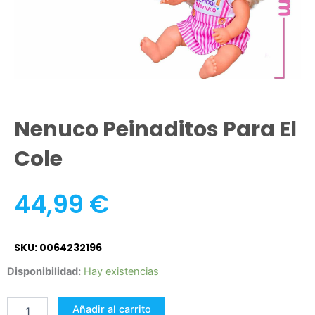
Nenuco Peinaditos Para El
Cole
44,99
€
SKU: 0064232196
Nenuco
Disponibilidad:
Hay existencias
Peinaditos
para
Añadir al carrito
el