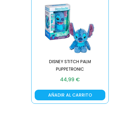
DISNEY STITCH PALM
PUPPETRONIC
REAL FX
44,99
€
AÑADIR AL CARRITO
AÑA