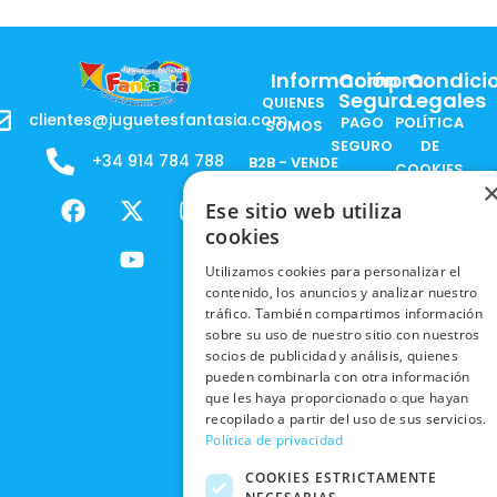
Información
Compra
Condici
Segura
Legales
QUIENES
clientes@juguetesfantasia.com
PAGO
POLÍTICA
SOMOS
SEGURO
DE
+34 914 784 788
B2B - VENDE
COOKIES
ENVÍOS
NUESTOS
F
X
Y
I
NACIONALES
POLÍTICAS
Ese sitio web utiliza
PRODUCTOS
a
-
o
n
DE
cookies
ENVÍOS
c
t
u
s
RESPONSABILIDAD
PRIVACIDAD
INTERNACIONALES
e
w
t
t
SOCIAL
Utilizamos cookies para personalizar el
EN RRSS
b
i
u
a
contenido, los anuncios y analizar nuestro
RECOGIDA
TRABAJA
POLÍTICA DE
tráfico. También compartimos información
o
t
b
g
EN TIENDA
CON
PRIVACIDAD
sobre su uso de nuestro sitio con nuestros
o
t
e
r
NOSOTROS
socios de publicidad y análisis, quienes
DEVOLUCIONES
k
e
a
CONDICIONES
pueden combinarla con otra información
Y CAMBIOS
NUESTRAS
r
m
DE COMPRA
que les haya proporcionado o que hayan
TIENDAS
recopilado a partir del uso de sus servicios.
CANCELAR
Política de privacidad
PEDIDO
BLACK
FRIDAY
COOKIES ESTRICTAMENTE