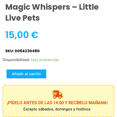
Magic Whispers – Little
Live Pets
15,00
€
SKU: 0064230480
Magic
Disponibilidad:
Hay existencias
Whispers
-
Añadir al carrito
Little
Live
Pets
cantidad
¡PÍDELO ANTES DE LAS 14:00 Y RECÍBELO MAÑANA!
Excepto sábados, domingos y festivos.