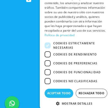
INTERNACIONALES
e
w
t
t
SOCIAL
contenido, los anuncios y analizar nuestro
EN RRSS
b
i
u
a
tráfico. También compartimos información
RECOGIDA
TRABAJA
POLÍTICA DE
sobre su uso de nuestro sitio con nuestros
o
t
b
g
EN TIENDA
CON
PRIVACIDAD
socios de publicidad y análisis, quienes
o
t
e
r
NOSOTROS
pueden combinarla con otra información
DEVOLUCIONES
k
e
a
CONDICIONES
que les haya proporcionado o que hayan
Y CAMBIOS
NUESTRAS
r
m
DE COMPRA
recopilado a partir del uso de sus servicios.
TIENDAS
Política de privacidad
CANCELAR
PEDIDO
BLACK
COOKIES ESTRICTAMENTE
FRIDAY
NECESARIAS
CONTACTO
COOKIES DE RENDIMIENTO
COOKIES DE PREFERENCIAS
COOKIES DE FUNCIONALIDAD
COOKIES NO CLASIFICADAS
ACEPTAR TODO
RECHAZAR TODO
MOSTRAR DETALLES