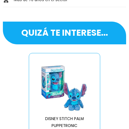
QUIZÁ TE INTERESE...
DISNEY STITCH PALM
PUPPETRONIC
REAL FX