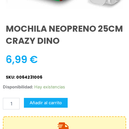
MOCHILA NEOPRENO 25CM
CRAZY DINO
6,99
€
SKU: 0064231006
MOCHILA
Disponibilidad:
Hay existencias
NEOPRENO
25CM
Añadir al carrito
CRAZY
DINO
cantidad