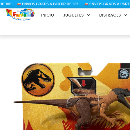
Ir
 30€
ENVÍOS GRATIS A PARTIR DE 30€
ENVÍOS GRATIS A PARTIR 
al
INICIO
JUGUETES
DISFRACES
contenido