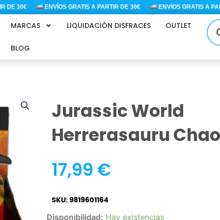
DE 30€
ENVÍOS GRATIS A PARTIR DE 30€
ENVÍOS GRATIS A PARTI
Bús
MARCAS
LIQUIDACIÓN DISFRACES
OUTLET
de
pro
BLOG
Jurassic World
Herrerasauru Chao
17,99
€
SKU: 9819601164
Jurassic
Disponibilidad:
Hay existencias