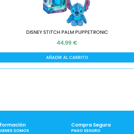
DISNEY STITCH PALM PUPPETRONIC
44,99
€
AÑADIR AL CARRITO
nformación
Compra Segura
UIENES SOMOS
PAGO SEGURO