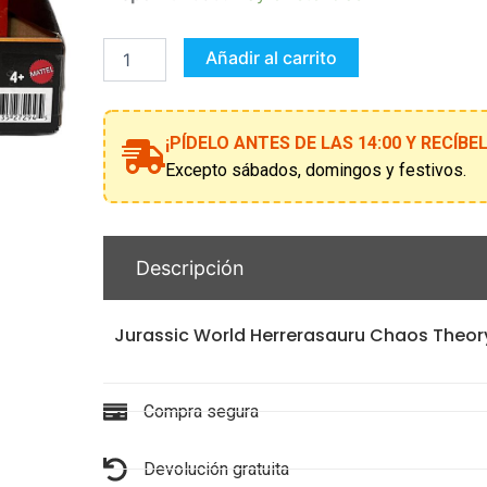
World
Herrerasauru
Chaos
Añadir al carrito
Theory
cantidad
¡PÍDELO ANTES DE LAS 14:00 Y RECÍB
Excepto sábados, domingos y festivos.
Descripción
Jurassic World Herrerasauru Chaos Theor
Compra segura
Devolución gratuita