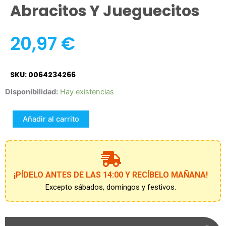
Abracitos Y Jueguecitos
20,97
€
SKU: 0064234266
Fisher-
Disponibilidad:
Hay existencias
Price
Capibara
Añadir al carrito
Abracitos
y
jueguecitos
cantidad
¡PÍDELO ANTES DE LAS 14:00 Y RECÍBELO MAÑANA!
Excepto sábados, domingos y festivos.