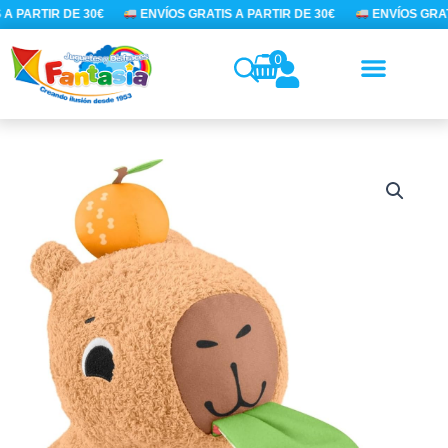
Ir
A PARTIR DE 30€
ENVÍOS GRATIS A PARTIR DE 30€
ENVÍOS GRATI
al
contenido
0