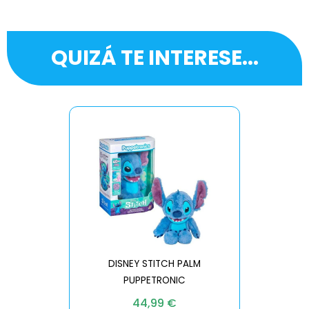
QUIZÁ TE INTERESE...
DISNEY STITCH PALM
PUPPETRONIC
REAL FX
44,99
€