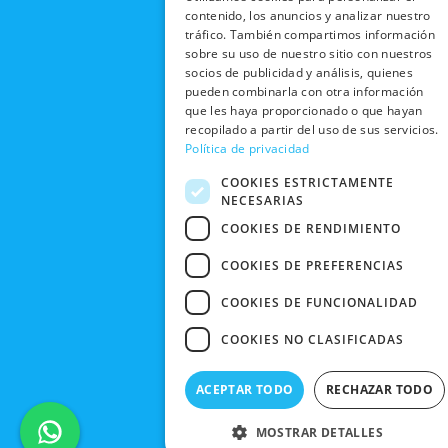
b
i
u
a
RECOGIDA
TRABAJA
contenido, los anuncios y analizar nuestro
POLÍTICA DE
o
t
b
g
EN TIENDA
CON
tráfico. También compartimos información
PRIVACIDAD
o
t
e
r
sobre su uso de nuestro sitio con nuestros
NOSOTROS
DEVOLUCIONES
k
e
a
CONDICIONES
socios de publicidad y análisis, quienes
Y CAMBIOS
NUESTRAS
r
m
pueden combinarla con otra información
DE COMPRA
TIENDAS
que les haya proporcionado o que hayan
CANCELAR
recopilado a partir del uso de sus servicios.
PEDIDO
BLACK
Política de privacidad
FRIDAY
COOKIES ESTRICTAMENTE
CONTACTO
NECESARIAS
COOKIES DE RENDIMIENTO
COOKIES DE PREFERENCIAS
COOKIES DE FUNCIONALIDAD
COOKIES NO CLASIFICADAS
ACEPTAR TODO
RECHAZAR TODO
MOSTRAR DETALLES