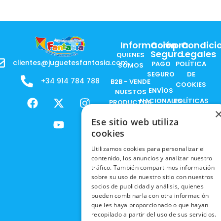
Información
Compra
Condici
Segura
Legales
QUIENES
clientes@juguetesfantasia.com
PAGO
POLÍTICA
SOMOS
SEGURO
DE
+34 914 784 788
B2B - VENDE
COOKIES
ENVÍOS
NUESTOS
F
X
Y
I
NACIONALES
POLÍTICAS
PRODUCTOS
a
-
o
n
DE
ENVÍOS
c
t
u
s
RESPONSABILIDAD
Ese sitio web utiliza
PRIVACIDAD
INTERNACIONALES
e
w
t
t
SOCIAL
EN RRSS
cookies
b
i
u
a
RECOGIDA
TRABAJA
POLÍTICA DE
Utilizamos cookies para personalizar el
o
t
b
g
EN TIENDA
CON
PRIVACIDAD
contenido, los anuncios y analizar nuestro
o
t
e
r
NOSOTROS
tráfico. También compartimos información
DEVOLUCIONES
k
e
a
CONDICIONES
sobre su uso de nuestro sitio con nuestros
Y CAMBIOS
NUESTRAS
r
m
DE COMPRA
socios de publicidad y análisis, quienes
TIENDAS
pueden combinarla con otra información
CANCELAR
que les haya proporcionado o que hayan
PEDIDO
BLACK
recopilado a partir del uso de sus servicios.
FRIDAY