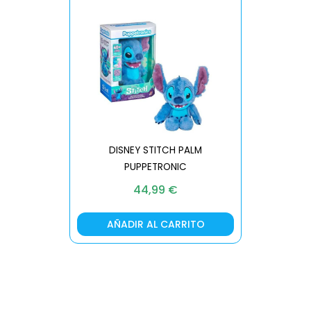
DISNEY STITCH PALM
PUPPETRONIC
REAL FX
44,99
€
AÑADIR AL CARRITO
AÑA