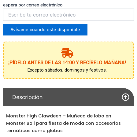
espera por correo electrónico
Introduce
tu
correo
para
Avísame cuando esté disponible
unirte
a
la
lista
de
¡PÍDELO ANTES DE LAS 14:00 Y RECÍBELO MAÑANA!
espera
Excepto sábados, domingos y festivos.
Descripción
Monster High Clawdeen – Muñeca de lobo en
Monster Ball para fiesta de moda con accesorios
temáticos como globos