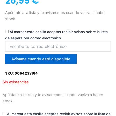
26,99
€
Apúntate a la lista y te avisaremos cuando vuelva a haber
stock.
Al marcar esta casilla aceptas recibir avisos sobre la lista
de espera por correo electrónico
Introduce
tu
correo
para
Avísame cuando esté disponible
unirte
a
SKU: 0064233914
la
lista
Sin existencias
de
espera
Apúntate a la lista y te avisaremos cuando vuelva a haber
stock.
Al marcar esta casilla aceptas recibir avisos sobre la lista de