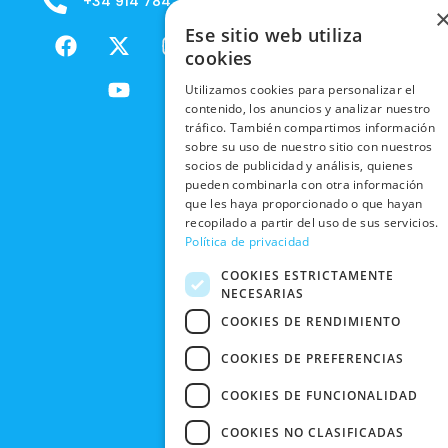
+34 914 784 788
B2B - VENDE
COOKIES
ENVÍOS
NUESTOS
F
X
Y
I
Ese sitio web utiliza
NACIONALES
POLÍTICAS
PRODUCTOS
a
-
o
n
cookies
DE
ENVÍOS
c
t
u
s
RESPONSABILIDAD
PRIVACIDAD
Utilizamos cookies para personalizar el
INTERNACIONALES
e
w
t
t
SOCIAL
EN RRSS
contenido, los anuncios y analizar nuestro
b
i
u
a
RECOGIDA
tráfico. También compartimos información
TRABAJA
POLÍTICA DE
o
t
b
g
sobre su uso de nuestro sitio con nuestros
EN TIENDA
CON
PRIVACIDAD
o
t
e
r
socios de publicidad y análisis, quienes
NOSOTROS
DEVOLUCIONES
k
e
a
pueden combinarla con otra información
CONDICIONES
Y CAMBIOS
que les haya proporcionado o que hayan
NUESTRAS
r
m
DE COMPRA
recopilado a partir del uso de sus servicios.
TIENDAS
CANCELAR
Política de privacidad
PEDIDO
BLACK
COOKIES ESTRICTAMENTE
FRIDAY
NECESARIAS
CONTACTO
COOKIES DE RENDIMIENTO
COOKIES DE PREFERENCIAS
COOKIES DE FUNCIONALIDAD
COOKIES NO CLASIFICADAS