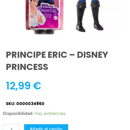
PRINCIPE ERIC – DISNEY
PRINCESS
12,99
€
SKU: 0000034860
PRINCIPE
Disponibilidad:
Hay existencias
ERIC
-
Añadir al carrito
DISNEY