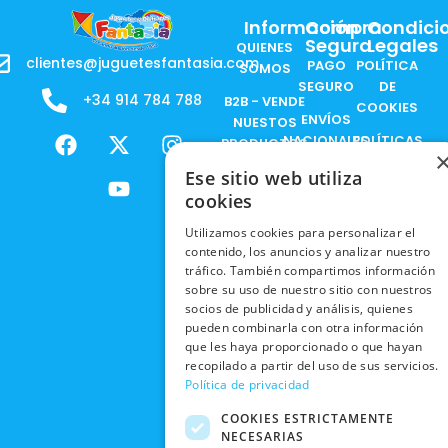
Información
Compra
Condici
Segura
Legales
QUIENES
clientes@juguetesfantasia.com
PAGO
POLÍTICA
SOMOS
SEGURO
DE
+34 914 784 788
B2B - VENDE
COOKIES
ENVÍOS
NUESTOS
F
X
Y
I
NACIONALES
POLÍTICAS
PRODUCTOS
a
-
o
n
DE
ENVÍOS
c
t
u
s
Ese sitio web utiliza
RESPONSABILIDAD
PRIVACIDAD
INTERNACIONALES
e
w
t
t
SOCIAL
cookies
EN RRSS
b
i
u
a
RECOGIDA
TRABAJA
Utilizamos cookies para personalizar el
POLÍTICA DE
o
t
b
g
EN TIENDA
CON
contenido, los anuncios y analizar nuestro
PRIVACIDAD
o
t
e
r
tráfico. También compartimos información
NOSOTROS
DEVOLUCIONES
k
e
a
CONDICIONES
sobre su uso de nuestro sitio con nuestros
Y CAMBIOS
NUESTRAS
r
m
socios de publicidad y análisis, quienes
DE COMPRA
TIENDAS
pueden combinarla con otra información
CANCELAR
que les haya proporcionado o que hayan
PEDIDO
BLACK
recopilado a partir del uso de sus servicios.
FRIDAY
Política de privacidad
CONTACTO
COOKIES ESTRICTAMENTE
NECESARIAS