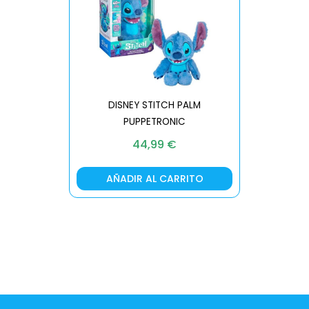
DISNEY STITCH PALM
PUPPETRONIC
REAL FX
44,99
€
AÑADIR AL CARRITO
AÑA