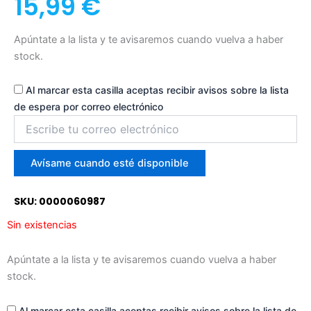
15,99
€
Apúntate a la lista y te avisaremos cuando vuelva a haber
stock.
Al marcar esta casilla aceptas recibir avisos sobre la lista
de espera por correo electrónico
Introduce
tu
correo
para
Avísame cuando esté disponible
unirte
a
SKU: 0000060987
la
lista
Sin existencias
de
espera
Apúntate a la lista y te avisaremos cuando vuelva a haber
stock.
Al marcar esta casilla aceptas recibir avisos sobre la lista de