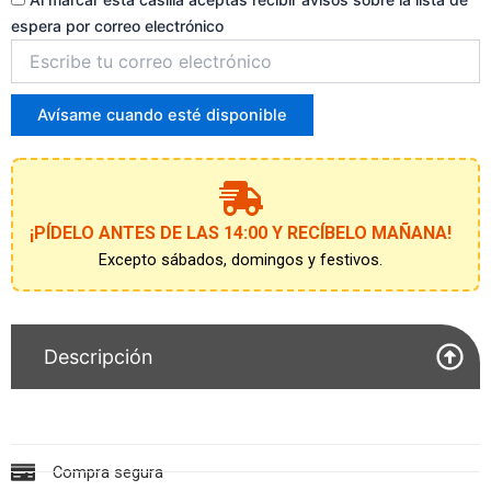
espera por correo electrónico
Introduce
tu
correo
para
Avísame cuando esté disponible
unirte
a
la
lista
de
¡PÍDELO ANTES DE LAS 14:00 Y RECÍBELO MAÑANA!
espera
Excepto sábados, domingos y festivos.
Descripción
Compra segura