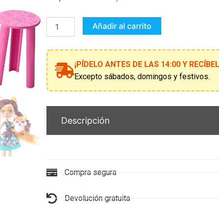
VAMOS
A
PINTAR
Añadir al carrito
FELIXITY
FOX
&
FLICK
¡PÍDELO ANTES DE LAS 14:00 Y RECÍB
cantidad
Excepto sábados, domingos y festivos.
Descripción
Compra segura
Devolución gratuita