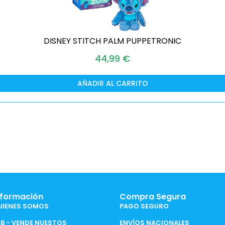
DISNEY STITCH PALM PUPPETRONIC
44,99
€
AÑADIR AL CARRITO
nformación
Compra Segura
UIENES SOMOS
PAGO SEGURO
2B - VENDE NUESTOS
ENVÍOS NACIONALES