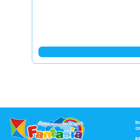
I
Q
B