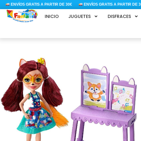
Ir
ENVÍOS GRATIS A PARTIR DE 30€
ENVÍOS GRATIS A PARTIR DE 30€
al
INICIO
JUGUETES
DISFRACES
contenido