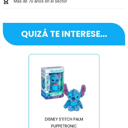
Más de 70 años en el sector
QUIZÁ TE INTERESE...
DISNEY STITCH PALM
PUPPETRONIC
REAL FX