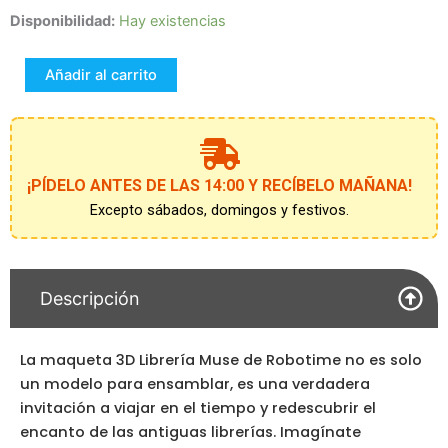
Maqueta
Disponibilidad:
Hay existencias
La
Librería
Añadir al carrito
Muse
cantidad
¡PÍDELO ANTES DE LAS 14:00 Y RECÍBELO MAÑANA!
Excepto sábados, domingos y festivos.
Descripción
La maqueta 3D Librería Muse de Robotime no es solo
un modelo para ensamblar, es una verdadera
invitación a viajar en el tiempo y redescubrir el
encanto de las antiguas librerías. Imagínate