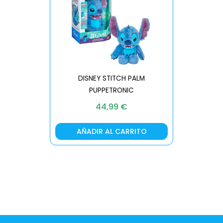
DISNEY STITCH PALM
PUPPETRONIC
REAL FX
44,99
€
AÑADIR AL CARRITO
AÑA