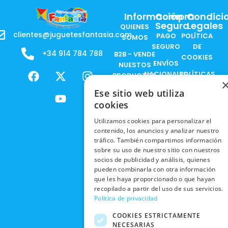
Información
Compra
Condici
Segura
Legales
QUIENES
clientes@juguetesfantasia.com
PAGO
POLÍTICA
SOMOS
SEGURO
DE
+34 914 784 788
B2B - VENDE
COOKIES
ENVÍOS
NUESTOS
F
X
Y
I
NACIONALES
POLÍTICAS
PRODUCTOS
a
-
o
n
DE
ENVÍOS
c
t
u
s
Ese sitio web utiliza
RESPONSABILIDAD
PRIVACIDAD
INTERNACIONALES
e
w
t
t
SOCIAL
cookies
EN RRSS
b
i
u
a
RECOGIDA
TRABAJA
Utilizamos cookies para personalizar el
POLÍTICA DE
o
t
b
g
EN TIENDA
CON
contenido, los anuncios y analizar nuestro
PRIVACIDAD
o
t
e
r
tráfico. También compartimos información
NOSOTROS
DEVOLUCIONES
k
e
a
sobre su uso de nuestro sitio con nuestros
CONDICIONES
Y CAMBIOS
NUESTRAS
r
m
socios de publicidad y análisis, quienes
DE COMPRA
TIENDAS
pueden combinarla con otra información
CANCELAR
que les haya proporcionado o que hayan
PEDIDO
BLACK
recopilado a partir del uso de sus servicios.
FRIDAY
Política de privacidad
CONTACTO
COOKIES ESTRICTAMENTE
NECESARIAS