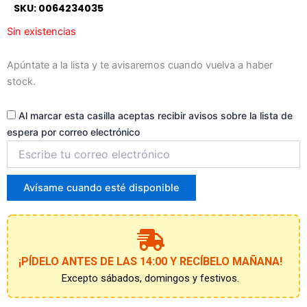
SKU: 0064234035
la
lista
Sin existencias
de
espera
Apúntate a la lista y te avisaremos cuando vuelva a haber
stock.
Al marcar esta casilla aceptas recibir avisos sobre la lista de
espera por correo electrónico
Introduce
tu
correo
para
Avísame cuando esté disponible
unirte
a
la
lista
de
¡PÍDELO ANTES DE LAS 14:00 Y RECÍBELO MAÑANA!
espera
Excepto sábados, domingos y festivos.