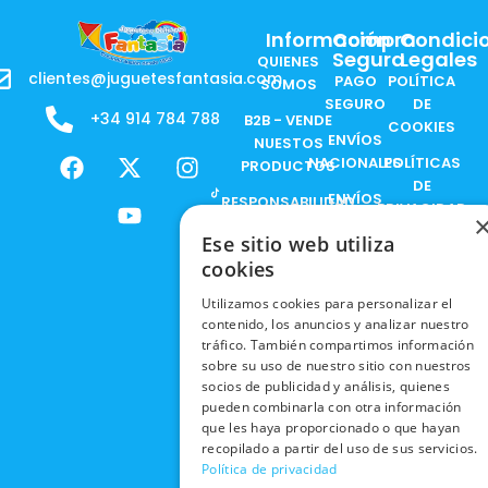
Información
Compra
Condici
Segura
Legales
QUIENES
clientes@juguetesfantasia.com
PAGO
POLÍTICA
SOMOS
SEGURO
DE
+34 914 784 788
B2B - VENDE
COOKIES
ENVÍOS
NUESTOS
F
X
Y
I
NACIONALES
POLÍTICAS
PRODUCTOS
a
-
o
n
DE
ENVÍOS
c
t
u
s
RESPONSABILIDAD
PRIVACIDAD
INTERNACIONALES
e
w
t
t
SOCIAL
EN RRSS
Ese sitio web utiliza
b
i
u
a
RECOGIDA
TRABAJA
cookies
POLÍTICA DE
o
t
b
g
EN TIENDA
CON
PRIVACIDAD
o
t
e
r
Utilizamos cookies para personalizar el
NOSOTROS
DEVOLUCIONES
k
e
a
contenido, los anuncios y analizar nuestro
CONDICIONES
Y CAMBIOS
NUESTRAS
r
m
tráfico. También compartimos información
DE COMPRA
TIENDAS
sobre su uso de nuestro sitio con nuestros
CANCELAR
socios de publicidad y análisis, quienes
PEDIDO
BLACK
pueden combinarla con otra información
FRIDAY
que les haya proporcionado o que hayan
recopilado a partir del uso de sus servicios.
CONTACTO
Política de privacidad