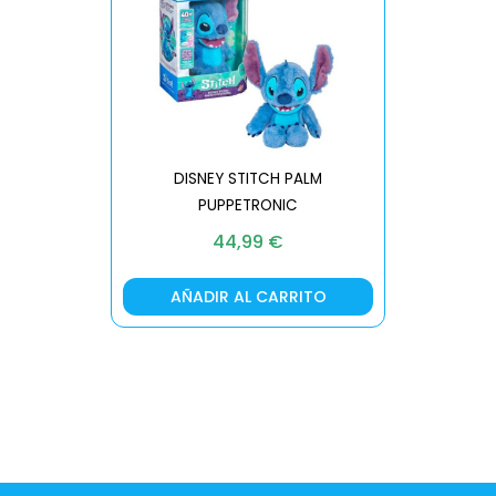
DISNEY STITCH PALM
PUPPETRONIC
REAL FX
44,99
€
AÑADIR AL CARRITO
AÑA