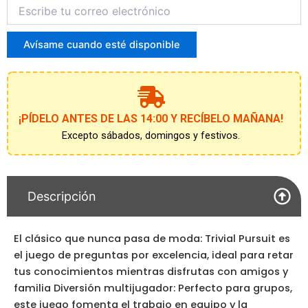
Introduce
tu
correo
para
Avísame cuando esté disponible
unirte
a
la
lista
de
¡PÍDELO ANTES DE LAS 14:00 Y RECÍBELO MAÑANA!
espera
Excepto sábados, domingos y festivos.
Descripción
El clásico que nunca pasa de moda: Trivial Pursuit es
el juego de preguntas por excelencia, ideal para retar
tus conocimientos mientras disfrutas con amigos y
familia Diversión multijugador: Perfecto para grupos,
este juego fomenta el trabajo en equipo y la