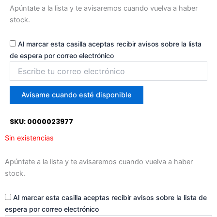
Apúntate a la lista y te avisaremos cuando vuelva a haber
stock.
Al marcar esta casilla aceptas recibir avisos sobre la lista
de espera por correo electrónico
Introduce
tu
correo
para
Avísame cuando esté disponible
unirte
a
SKU: 0000023977
la
lista
Sin existencias
de
espera
Apúntate a la lista y te avisaremos cuando vuelva a haber
stock.
Al marcar esta casilla aceptas recibir avisos sobre la lista de
espera por correo electrónico