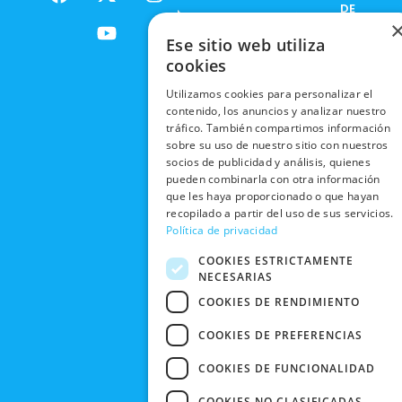
a
-
o
n
DE
ENVÍOS
c
t
u
s
RESPONSABILIDAD
PRIVACIDAD
INTERNACIONALES
e
w
t
t
SOCIAL
Ese sitio web utiliza
EN RRSS
b
i
u
a
cookies
RECOGIDA
TRABAJA
POLÍTICA DE
o
t
b
g
EN TIENDA
CON
PRIVACIDAD
Utilizamos cookies para personalizar el
o
t
e
r
NOSOTROS
contenido, los anuncios y analizar nuestro
DEVOLUCIONES
k
e
a
CONDICIONES
tráfico. También compartimos información
Y CAMBIOS
NUESTRAS
r
m
DE COMPRA
sobre su uso de nuestro sitio con nuestros
TIENDAS
socios de publicidad y análisis, quienes
CANCELAR
pueden combinarla con otra información
PEDIDO
BLACK
que les haya proporcionado o que hayan
FRIDAY
recopilado a partir del uso de sus servicios.
Política de privacidad
CONTACTO
COOKIES ESTRICTAMENTE
NECESARIAS
COOKIES DE RENDIMIENTO
COOKIES DE PREFERENCIAS
COOKIES DE FUNCIONALIDAD
COOKIES NO CLASIFICADAS