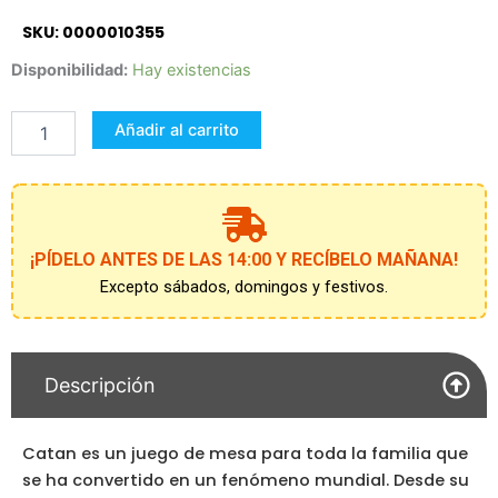
SKU: 0000010355
CATAN,
Disponibilidad:
Hay existencias
JUEGO
DE
Añadir al carrito
MESA
Completo
cantidad
¡PÍDELO ANTES DE LAS 14:00 Y RECÍBELO MAÑANA!
Excepto sábados, domingos y festivos.
Descripción
Catan es un juego de mesa para toda la familia que
se ha convertido en un fenómeno mundial. Desde su