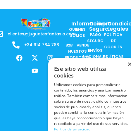
Información
Compra
Condici
Segura
Legales
QUIENES
clientes@juguetesfantasia.com
PAGO
POLÍTICA
SOMOS
SEGURO
DE
+34 914 784 788
B2B - VENDE
COOKIES
ENVÍOS
NUESTOS
F
X
Y
I
NACIONALES
POLÍTICAS
PRODUCTOS
a
-
o
n
DE
ENVÍOS
c
t
u
s
RESPONSABILIDAD
Ese sitio web utiliza
PRIVACIDAD
INTERNACIONALES
e
w
t
t
SOCIAL
cookies
EN RRSS
b
i
u
a
RECOGIDA
TRABAJA
POLÍTICA DE
Utilizamos cookies para personalizar el
o
t
b
g
EN TIENDA
CON
contenido, los anuncios y analizar nuestro
PRIVACIDAD
o
t
e
r
NOSOTROS
tráfico. También compartimos información
DEVOLUCIONES
k
e
a
CONDICIONES
sobre su uso de nuestro sitio con nuestros
Y CAMBIOS
NUESTRAS
r
m
DE COMPRA
socios de publicidad y análisis, quienes
TIENDAS
pueden combinarla con otra información
CANCELAR
que les haya proporcionado o que hayan
PEDIDO
BLACK
recopilado a partir del uso de sus servicios.
FRIDAY
Política de privacidad