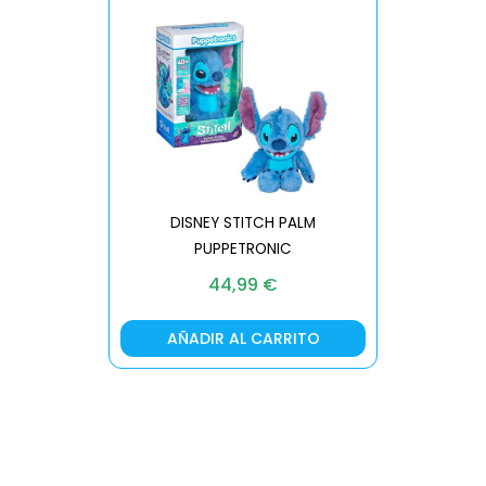
DISNEY STITCH PALM
PUPPETRONIC
REAL FX
44,99
€
AÑADIR AL CARRITO
AÑA