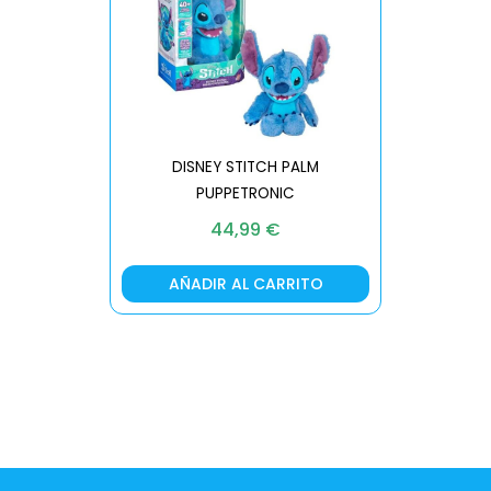
DISNEY STITCH PALM
PUPPETRONIC
REAL FX
44,99
€
AÑADIR AL CARRITO
AÑA