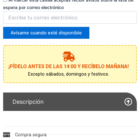
espera por correo electrónico
Introduce
tu
correo
para
Avísame cuando esté disponible
unirte
a
la
lista
de
¡PÍDELO ANTES DE LAS 14:00 Y RECÍBELO MAÑANA!
espera
Excepto sábados, domingos y festivos.
Descripción
Compra segura