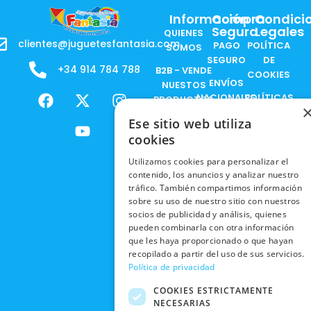
Información
Compra
Condici
Segura
Legales
QUIENES
clientes@juguetesfantasia.com
PAGO
POLÍTICA
SOMOS
SEGURO
DE
+34 914 784 788
B2B - VENDE
COOKIES
ENVÍOS
NUESTOS
F
X
Y
I
NACIONALES
POLÍTICAS
PRODUCTOS
a
-
o
n
DE
ENVÍOS
c
t
u
s
Ese sitio web utiliza
RESPONSABILIDAD
PRIVACIDAD
INTERNACIONALES
e
w
t
t
SOCIAL
cookies
EN RRSS
b
i
u
a
RECOGIDA
TRABAJA
Utilizamos cookies para personalizar el
POLÍTICA DE
o
t
b
g
EN TIENDA
CON
contenido, los anuncios y analizar nuestro
PRIVACIDAD
o
t
e
r
tráfico. También compartimos información
NOSOTROS
DEVOLUCIONES
k
e
a
CONDICIONES
sobre su uso de nuestro sitio con nuestros
Y CAMBIOS
NUESTRAS
r
m
socios de publicidad y análisis, quienes
DE COMPRA
TIENDAS
pueden combinarla con otra información
CANCELAR
que les haya proporcionado o que hayan
PEDIDO
BLACK
recopilado a partir del uso de sus servicios.
FRIDAY
Política de privacidad
CONTACTO
COOKIES ESTRICTAMENTE
NECESARIAS