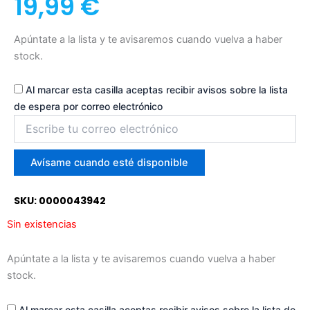
19,99
€
Apúntate a la lista y te avisaremos cuando vuelva a haber
stock.
Al marcar esta casilla aceptas recibir avisos sobre la lista
de espera por correo electrónico
Introduce
tu
correo
para
Avísame cuando esté disponible
unirte
a
SKU: 0000043942
la
lista
Sin existencias
de
espera
Apúntate a la lista y te avisaremos cuando vuelva a haber
stock.
Al marcar esta casilla aceptas recibir avisos sobre la lista de