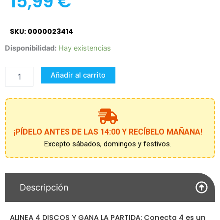
15,99
€
SKU: 0000023414
Conecta
Disponibilidad:
Hay existencias
4,
Juego
Añadir al carrito
de
Mesa
de
2
Jugadores
cantidad
¡PÍDELO ANTES DE LAS 14:00 Y RECÍBELO MAÑANA!
Excepto sábados, domingos y festivos.
Descripción
ALINEA 4 DISCOS Y GANA LA PARTIDA: Conecta 4 es un