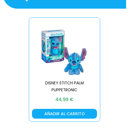
DISNEY STITCH PALM
PUPPETRONIC
REAL FX
44,99
€
AÑADIR AL CARRITO
AÑA