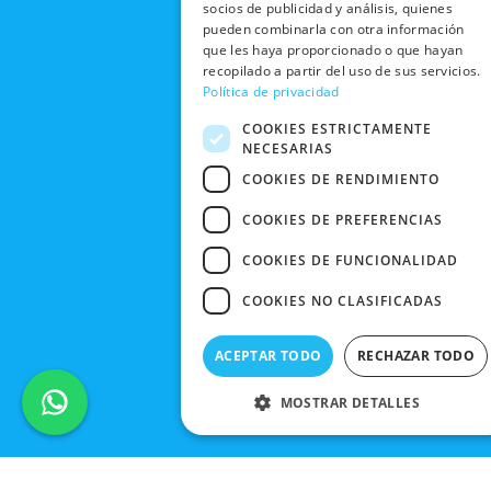
socios de publicidad y análisis, quienes
TIENDAS
CANCELAR
pueden combinarla con otra información
PEDIDO
que les haya proporcionado o que hayan
BLACK
recopilado a partir del uso de sus servicios.
FRIDAY
Política de privacidad
CONTACTO
COOKIES ESTRICTAMENTE
NECESARIAS
COOKIES DE RENDIMIENTO
COOKIES DE PREFERENCIAS
COOKIES DE FUNCIONALIDAD
COOKIES NO CLASIFICADAS
ACEPTAR TODO
RECHAZAR TODO
MOSTRAR DETALLES