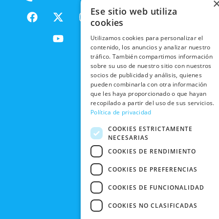
ENVÍOS
NUESTOS
F
X
Y
I
Ese sitio web utiliza
NACIONALES
POLÍTICAS
PRODUCTOS
a
-
o
n
cookies
DE
ENVÍOS
c
t
u
s
RESPONSABILIDAD
PRIVACIDAD
Utilizamos cookies para personalizar el
INTERNACIONALES
e
w
t
t
SOCIAL
EN RRSS
contenido, los anuncios y analizar nuestro
b
i
u
a
tráfico. También compartimos información
RECOGIDA
TRABAJA
POLÍTICA DE
o
t
b
g
sobre su uso de nuestro sitio con nuestros
EN TIENDA
CON
PRIVACIDAD
o
t
e
r
socios de publicidad y análisis, quienes
NOSOTROS
DEVOLUCIONES
pueden combinarla con otra información
k
e
a
CONDICIONES
que les haya proporcionado o que hayan
Y CAMBIOS
NUESTRAS
r
m
DE COMPRA
recopilado a partir del uso de sus servicios.
TIENDAS
CANCELAR
Política de privacidad
PEDIDO
BLACK
COOKIES ESTRICTAMENTE
FRIDAY
NECESARIAS
CONTACTO
COOKIES DE RENDIMIENTO
COOKIES DE PREFERENCIAS
COOKIES DE FUNCIONALIDAD
COOKIES NO CLASIFICADAS