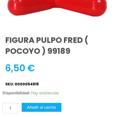
FIGURA PULPO FRED (
POCOYO ) 99189
6,50
€
SKU: 0000054619
FIGURA
Disponibilidad:
Hay existencias
PULPO
FRED
Añadir al carrito
(
POCOYO