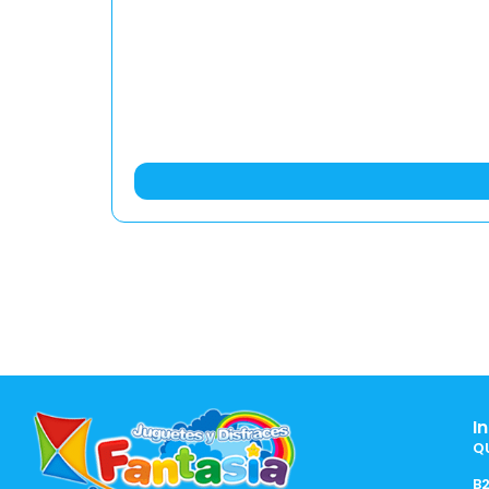
I
Q
B