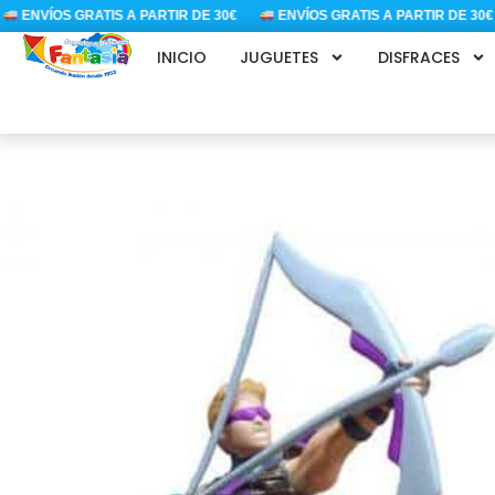
Ir
ENVÍOS GRATIS A PARTIR DE 30€
ENVÍOS GRATIS A PARTIR DE 30€
al
INICIO
JUGUETES
DISFRACES
contenido