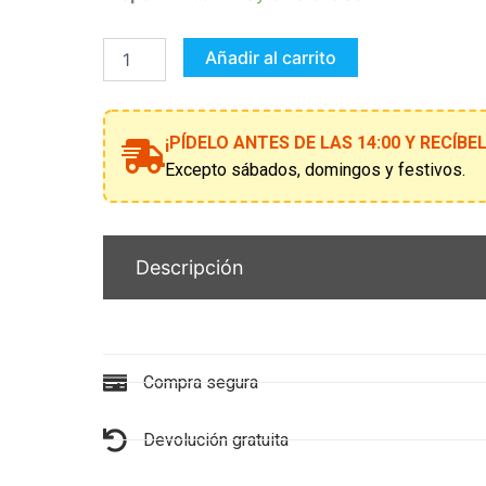
OJO
DE
HALCON
Añadir al carrito
(
VENGADORES
)
cantidad
¡PÍDELO ANTES DE LAS 14:00 Y RECÍB
Excepto sábados, domingos y festivos.
Descripción
Compra segura
Devolución gratuita