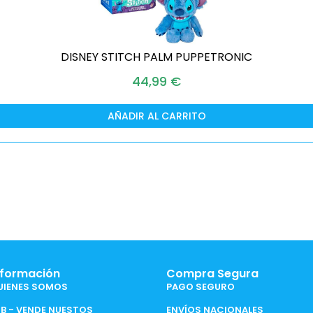
DISNEY STITCH PALM PUPPETRONIC
44,99
€
AÑADIR AL CARRITO
nformación
Compra Segura
UIENES SOMOS
PAGO SEGURO
2B - VENDE NUESTOS
ENVÍOS NACIONALES