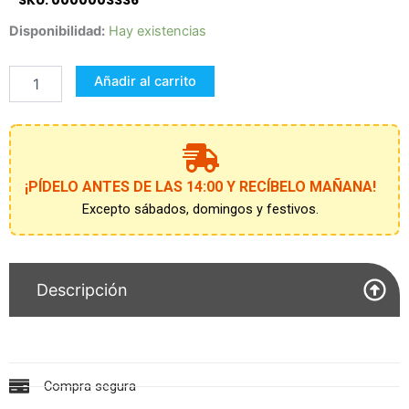
SKU: 0000003336
FUNGUS
Disponibilidad:
Hay existencias
AMUNGUS
EXTERMINADOR
Añadir al carrito
+
BOLSA
DE
PLASMA
cantidad
¡PÍDELO ANTES DE LAS 14:00 Y RECÍBELO MAÑANA!
Excepto sábados, domingos y festivos.
Descripción
Compra segura