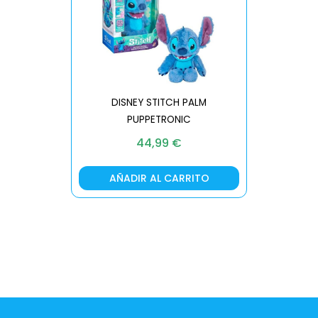
DISNEY STITCH PALM
PUPPETRONIC
REAL FX
44,99
€
AÑADIR AL CARRITO
AÑA