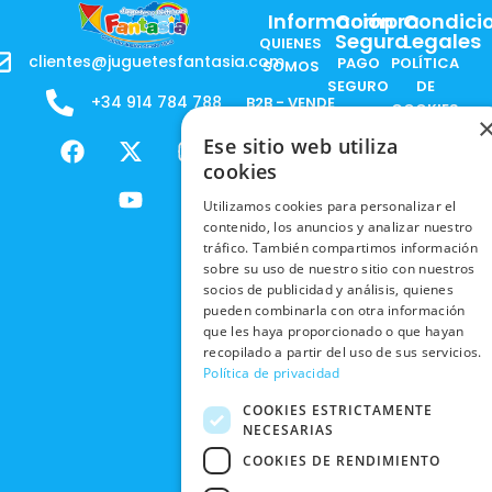
Información
Compra
Condici
Segura
Legales
QUIENES
clientes@juguetesfantasia.com
PAGO
POLÍTICA
SOMOS
SEGURO
DE
+34 914 784 788
B2B - VENDE
COOKIES
ENVÍOS
NUESTOS
F
X
Y
I
Ese sitio web utiliza
NACIONALES
POLÍTICAS
PRODUCTOS
a
-
o
n
cookies
DE
ENVÍOS
c
t
u
s
RESPONSABILIDAD
PRIVACIDAD
INTERNACIONALES
e
w
t
t
Utilizamos cookies para personalizar el
SOCIAL
EN RRSS
contenido, los anuncios y analizar nuestro
b
i
u
a
RECOGIDA
TRABAJA
tráfico. También compartimos información
POLÍTICA DE
o
t
b
g
EN TIENDA
CON
sobre su uso de nuestro sitio con nuestros
PRIVACIDAD
o
t
e
r
socios de publicidad y análisis, quienes
NOSOTROS
DEVOLUCIONES
k
e
a
CONDICIONES
pueden combinarla con otra información
Y CAMBIOS
NUESTRAS
r
m
que les haya proporcionado o que hayan
DE COMPRA
TIENDAS
recopilado a partir del uso de sus servicios.
CANCELAR
Política de privacidad
PEDIDO
BLACK
FRIDAY
COOKIES ESTRICTAMENTE
NECESARIAS
CONTACTO
COOKIES DE RENDIMIENTO