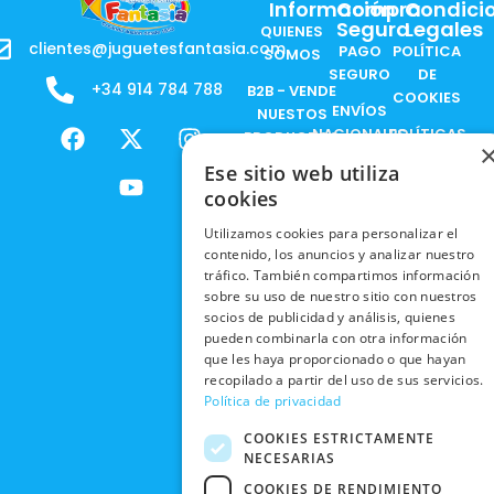
Información
Compra
Condici
Segura
Legales
QUIENES
clientes@juguetesfantasia.com
PAGO
POLÍTICA
SOMOS
SEGURO
DE
+34 914 784 788
B2B - VENDE
COOKIES
ENVÍOS
NUESTOS
F
X
Y
I
NACIONALES
POLÍTICAS
PRODUCTOS
a
-
o
n
DE
ENVÍOS
Ese sitio web utiliza
c
t
u
s
RESPONSABILIDAD
PRIVACIDAD
INTERNACIONALES
e
w
t
t
cookies
SOCIAL
EN RRSS
b
i
u
a
RECOGIDA
TRABAJA
Utilizamos cookies para personalizar el
POLÍTICA DE
o
t
b
g
EN TIENDA
contenido, los anuncios y analizar nuestro
CON
PRIVACIDAD
o
t
e
r
tráfico. También compartimos información
NOSOTROS
DEVOLUCIONES
k
e
a
sobre su uso de nuestro sitio con nuestros
CONDICIONES
Y CAMBIOS
NUESTRAS
r
m
socios de publicidad y análisis, quienes
DE COMPRA
TIENDAS
pueden combinarla con otra información
CANCELAR
que les haya proporcionado o que hayan
PEDIDO
BLACK
recopilado a partir del uso de sus servicios.
FRIDAY
Política de privacidad
CONTACTO
COOKIES ESTRICTAMENTE
NECESARIAS
COOKIES DE RENDIMIENTO