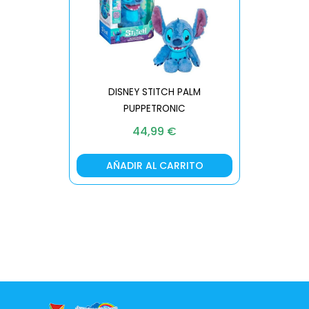
DISNEY STITCH PALM
PUPPETRONIC
REAL FX
44,99
€
AÑADIR AL CARRITO
AÑA