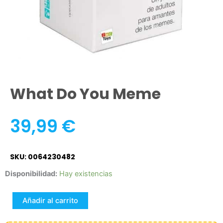
What Do You Meme
39,99
€
SKU: 0064230482
What
Disponibilidad:
Hay existencias
do
you
Añadir al carrito
meme
cantidad