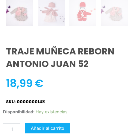
TRAJE MUÑECA REBORN
ANTONIO JUAN 52
18,99
€
SKU: 0000000148
TRAJE
Disponibilidad:
Hay existencias
MUÑECA
REBORN
Añadir al carrito
ANTONIO