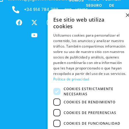
SOMOS
SEGURO
DE
+34 914 784 788
B2B - VENDE
COOKIES
ENVÍOS
NUESTOS
F
X
Y
I
Ese sitio web utiliza
NACIONALES
POLÍTICAS
PRODUCTOS
a
-
o
n
cookies
DE
ENVÍOS
c
t
u
s
RESPONSABILIDAD
PRIVACIDAD
Utilizamos cookies para personalizar el
INTERNACIONALES
e
w
t
t
SOCIAL
EN RRSS
contenido, los anuncios y analizar nuestro
b
i
u
a
RECOGIDA
tráfico. También compartimos información
TRABAJA
POLÍTICA DE
o
t
b
g
sobre su uso de nuestro sitio con nuestros
EN TIENDA
CON
PRIVACIDAD
o
t
e
r
socios de publicidad y análisis, quienes
NOSOTROS
DEVOLUCIONES
k
e
a
pueden combinarla con otra información
CONDICIONES
Y CAMBIOS
que les haya proporcionado o que hayan
NUESTRAS
r
m
DE COMPRA
recopilado a partir del uso de sus servicios.
TIENDAS
CANCELAR
Política de privacidad
PEDIDO
BLACK
COOKIES ESTRICTAMENTE
FRIDAY
NECESARIAS
CONTACTO
COOKIES DE RENDIMIENTO
COOKIES DE PREFERENCIAS
COOKIES DE FUNCIONALIDAD