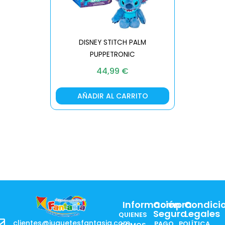
DISNEY STITCH PALM
PUPPETRONIC
REAL FX
44,99
€
AÑADIR AL CARRITO
AÑA
Información
Compra
Condici
Segura
Legales
QUIENES
clientes@juguetesfantasia.com
PAGO
POLÍTICA