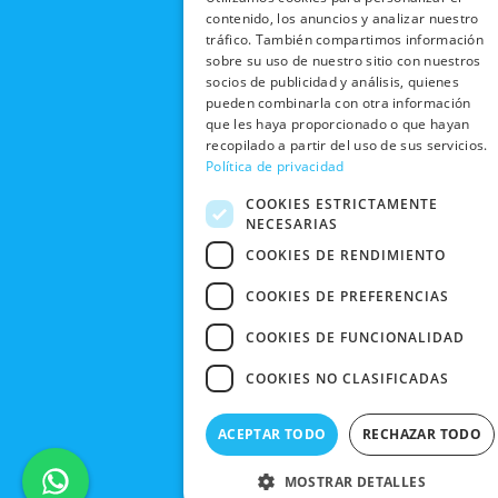
b
i
u
a
RECOGIDA
TRABAJA
contenido, los anuncios y analizar nuestro
POLÍTICA DE
o
t
b
g
EN TIENDA
CON
tráfico. También compartimos información
PRIVACIDAD
o
t
e
r
NOSOTROS
sobre su uso de nuestro sitio con nuestros
DEVOLUCIONES
k
e
a
CONDICIONES
socios de publicidad y análisis, quienes
Y CAMBIOS
NUESTRAS
r
m
pueden combinarla con otra información
DE COMPRA
TIENDAS
que les haya proporcionado o que hayan
CANCELAR
recopilado a partir del uso de sus servicios.
PEDIDO
BLACK
Política de privacidad
FRIDAY
COOKIES ESTRICTAMENTE
CONTACTO
NECESARIAS
COOKIES DE RENDIMIENTO
COOKIES DE PREFERENCIAS
COOKIES DE FUNCIONALIDAD
COOKIES NO CLASIFICADAS
ACEPTAR TODO
RECHAZAR TODO
MOSTRAR DETALLES