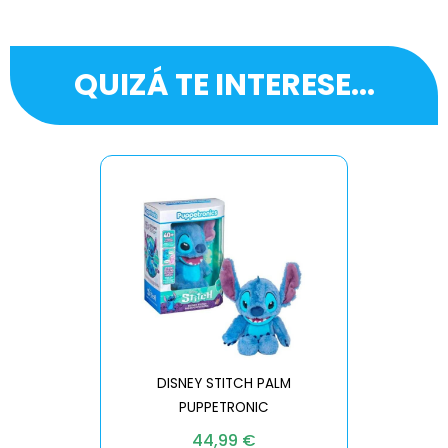
QUIZÁ TE INTERESE...
DISNEY STITCH PALM
PUPPETRONIC
REAL FX
44,99
€