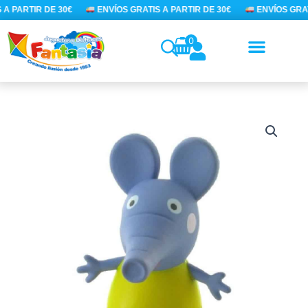
Ir
A PARTIR DE 30€
ENVÍOS GRATIS A PARTIR DE 30€
ENVÍOS GRAT
al
contenido
0