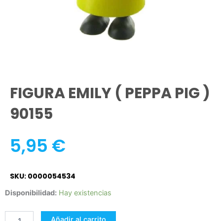
FIGURA EMILY ( PEPPA PIG )
90155
5,95
€
SKU: 0000054534
FIGURA
Disponibilidad:
Hay existencias
EMILY
(
Añadir al carrito
PEPPA