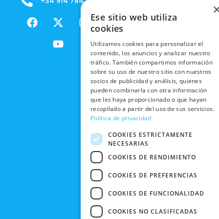
+34 914 784 788
B2B - VENDE
COOKIES
ENVÍOS
NUESTOS
F
X
Y
I
Ese sitio web utiliza
NACIONALES
POLÍTICAS
PRODUCTOS
a
-
o
n
cookies
DE
ENVÍOS
c
t
u
s
RESPONSABILIDAD
PRIVACIDAD
Utilizamos cookies para personalizar el
INTERNACIONALES
e
w
t
t
SOCIAL
EN RRSS
contenido, los anuncios y analizar nuestro
b
i
u
a
RECOGIDA
tráfico. También compartimos información
TRABAJA
POLÍTICA DE
o
t
b
g
sobre su uso de nuestro sitio con nuestros
EN TIENDA
CON
PRIVACIDAD
o
t
e
r
socios de publicidad y análisis, quienes
NOSOTROS
DEVOLUCIONES
k
e
a
pueden combinarla con otra información
CONDICIONES
Y CAMBIOS
que les haya proporcionado o que hayan
NUESTRAS
r
m
DE COMPRA
recopilado a partir del uso de sus servicios.
TIENDAS
CANCELAR
Política de privacidad
PEDIDO
BLACK
COOKIES ESTRICTAMENTE
FRIDAY
NECESARIAS
CONTACTO
COOKIES DE RENDIMIENTO
COOKIES DE PREFERENCIAS
COOKIES DE FUNCIONALIDAD
COOKIES NO CLASIFICADAS