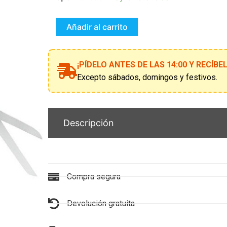
MISS
MANOSTIJERAS
MUJER
Añadir al carrito
T.L
cantidad
¡PÍDELO ANTES DE LAS 14:00 Y RECÍB
Excepto sábados, domingos y festivos.
Descripción
Compra segura
Devolución gratuita