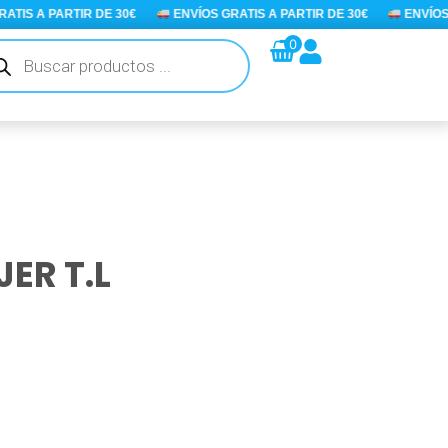
IS A PARTIR DE 30€
ENVÍOS GRATIS A PARTIR DE 30€
ENVÍOS GR
queda
0
ductos
ER T.L