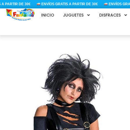
Ir
PARTIR DE 30€
ENVÍOS GRATIS A PARTIR DE 30€
ENVÍOS GRATIS 
al
INICIO
JUGUETES
DISFRACES
contenido