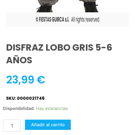
DISFRAZ LOBO GRIS 5-6
AÑOS
23,99
€
SKU: 0000021746
DISFRAZ
Disponibilidad:
Hay existencias
LOBO
GRIS
Añadir al carrito
5-
6