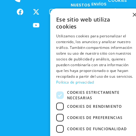
COOKIES
ENVÍOS
NUESTOS
F
X
Y
I
NACIONALES
POLÍTICAS
PRODUCTOS
a
-
o
n
DE
Ese sitio web utiliza
ENVÍOS
c
t
u
s
RESPONSABILIDAD
PRIVACIDAD
cookies
INTERNACIONALES
e
w
t
t
SOCIAL
EN RRSS
b
i
u
a
Utilizamos cookies para personalizar el
RECOGIDA
TRABAJA
POLÍTICA DE
o
t
b
g
contenido, los anuncios y analizar nuestro
EN TIENDA
CON
PRIVACIDAD
o
t
e
r
tráfico. También compartimos información
NOSOTROS
DEVOLUCIONES
sobre su uso de nuestro sitio con nuestros
k
e
a
CONDICIONES
socios de publicidad y análisis, quienes
Y CAMBIOS
NUESTRAS
r
m
DE COMPRA
pueden combinarla con otra información
TIENDAS
CANCELAR
que les haya proporcionado o que hayan
PEDIDO
recopilado a partir del uso de sus servicios.
BLACK
Política de privacidad
FRIDAY
COOKIES ESTRICTAMENTE
CONTACTO
NECESARIAS
COOKIES DE RENDIMIENTO
COOKIES DE PREFERENCIAS
COOKIES DE FUNCIONALIDAD