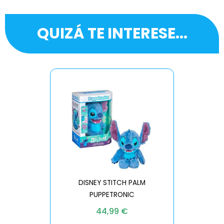
QUIZÁ TE INTERESE...
DISNEY STITCH PALM
PUPPETRONIC
REAL FX
44,99
€