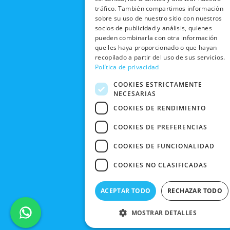
POLÍTICA DE
o
t
b
g
EN TIENDA
CON
tráfico. También compartimos información
PRIVACIDAD
o
t
e
r
sobre su uso de nuestro sitio con nuestros
NOSOTROS
DEVOLUCIONES
k
e
a
CONDICIONES
socios de publicidad y análisis, quienes
Y CAMBIOS
NUESTRAS
r
m
pueden combinarla con otra información
DE COMPRA
TIENDAS
que les haya proporcionado o que hayan
CANCELAR
recopilado a partir del uso de sus servicios.
PEDIDO
BLACK
Política de privacidad
FRIDAY
COOKIES ESTRICTAMENTE
CONTACTO
NECESARIAS
COOKIES DE RENDIMIENTO
COOKIES DE PREFERENCIAS
COOKIES DE FUNCIONALIDAD
COOKIES NO CLASIFICADAS
ACEPTAR TODO
RECHAZAR TODO
MOSTRAR DETALLES