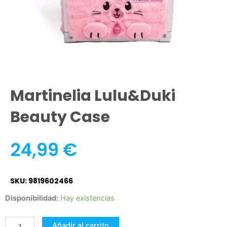
Martinelia Lulu&Duki
Beauty Case
24,99
€
SKU: 9819602466
Martinelia
Disponibilidad:
Hay existencias
Lulu&Duki
Beauty
Añadir al carrito
Case