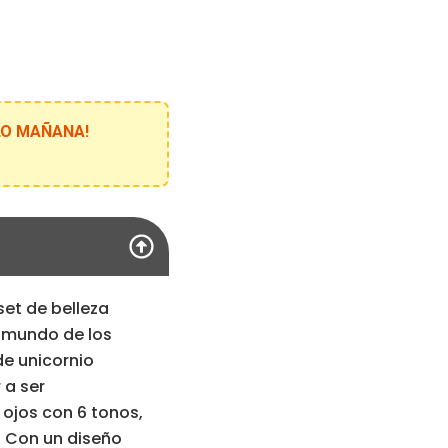
ELO MAÑANA!
 set de belleza
l mundo de los
de unicornio
 a ser
ojos con 6 tonos,
. Con un diseño