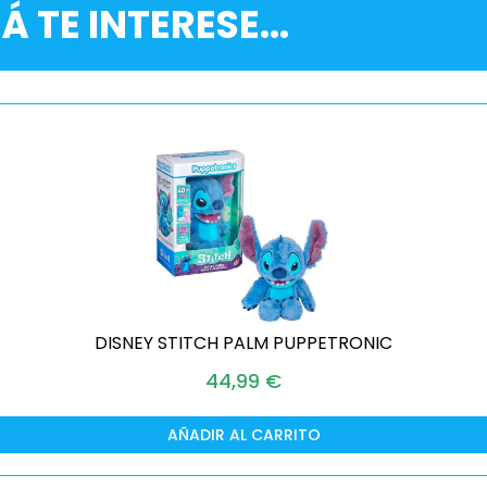
Á TE INTERESE...
DISNEY STITCH PALM PUPPETRONIC
44,99
€
AÑADIR AL CARRITO