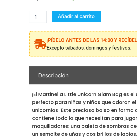
Little
Unicorn
Glam
Añadir al carrito
Bag
cantidad
¡PÍDELO ANTES DE LAS 14:00 Y RECÍB
Excepto sábados, domingos y festivos.
Descripción
¡El Martinelia Little Unicorn Glam Bag es el
perfecto para niñas y niños que adoran e
unicornios! Este precioso bolso en forma 
contiene todo lo que necesitan para jugar
maquilladores: una paleta de sombras de 
un esmalte de uñas y dos brillos de labios