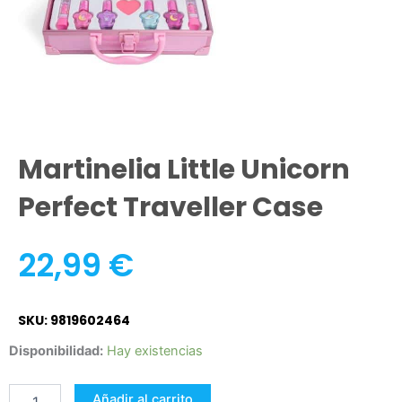
Martinelia Little Unicorn
Perfect Traveller Case
22,99
€
SKU: 9819602464
Martinelia
Disponibilidad:
Hay existencias
Little
Unicorn
Añadir al carrito
Perfect