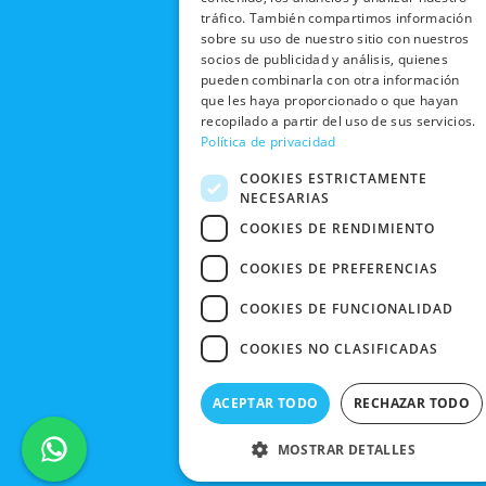
POLÍTICA DE
o
t
b
g
EN TIENDA
CON
tráfico. También compartimos información
PRIVACIDAD
o
t
e
r
sobre su uso de nuestro sitio con nuestros
NOSOTROS
DEVOLUCIONES
k
e
a
CONDICIONES
socios de publicidad y análisis, quienes
Y CAMBIOS
NUESTRAS
r
m
pueden combinarla con otra información
DE COMPRA
TIENDAS
que les haya proporcionado o que hayan
CANCELAR
recopilado a partir del uso de sus servicios.
PEDIDO
BLACK
Política de privacidad
FRIDAY
COOKIES ESTRICTAMENTE
CONTACTO
NECESARIAS
COOKIES DE RENDIMIENTO
COOKIES DE PREFERENCIAS
COOKIES DE FUNCIONALIDAD
COOKIES NO CLASIFICADAS
ACEPTAR TODO
RECHAZAR TODO
MOSTRAR DETALLES