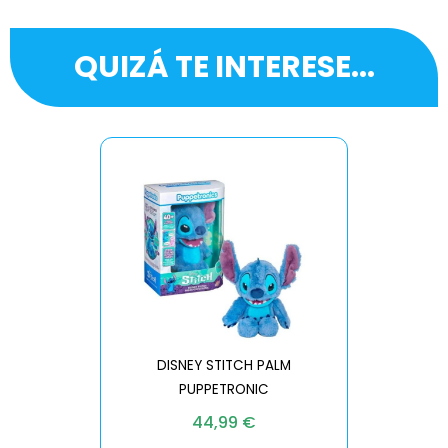
QUIZÁ TE INTERESE...
DISNEY STITCH PALM
PUPPETRONIC
REAL FX
44,99
€