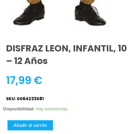
DISFRAZ LEON, INFANTIL, 10
– 12 Años
17,99
€
SKU: 0064233081
DISFRAZ
Disponibilidad:
Hay existencias
LEON,
INFANTIL,
Añadir al carrito
10
–