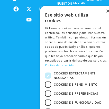
ENVÍOS
NUESTOS
F
X
Y
I
NACIONALES
POLÍTICAS
PRODUCTOS
a
-
o
n
DE
Ese sitio web utiliza
ENVÍOS
c
t
u
s
RESPONSABILIDAD
PRIVACIDAD
cookies
INTERNACIONALES
e
w
t
t
SOCIAL
EN RRSS
b
i
u
a
Utilizamos cookies para personalizar el
RECOGIDA
TRABAJA
POLÍTICA DE
o
t
b
g
contenido, los anuncios y analizar nuestro
EN TIENDA
CON
PRIVACIDAD
o
t
e
r
tráfico. También compartimos información
NOSOTROS
sobre su uso de nuestro sitio con nuestros
DEVOLUCIONES
k
e
a
CONDICIONES
socios de publicidad y análisis, quienes
Y CAMBIOS
NUESTRAS
r
m
DE COMPRA
pueden combinarla con otra información
TIENDAS
CANCELAR
que les haya proporcionado o que hayan
PEDIDO
recopilado a partir del uso de sus servicios.
BLACK
Política de privacidad
FRIDAY
COOKIES ESTRICTAMENTE
CONTACTO
NECESARIAS
COOKIES DE RENDIMIENTO
COOKIES DE PREFERENCIAS
COOKIES DE FUNCIONALIDAD