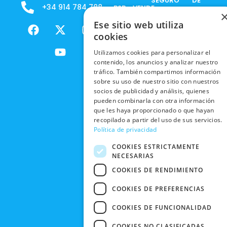
SEGURO
DE
+34 914 784 788
B2B - VENDE
COOKIES
ENVÍOS
NUESTOS
F
X
Y
I
Ese sitio web utiliza
NACIONALES
POLÍTICAS
PRODUCTOS
a
-
o
n
cookies
DE
ENVÍOS
c
t
u
s
RESPONSABILIDAD
PRIVACIDAD
Utilizamos cookies para personalizar el
INTERNACIONALES
e
w
t
t
SOCIAL
EN RRSS
contenido, los anuncios y analizar nuestro
b
i
u
a
RECOGIDA
tráfico. También compartimos información
TRABAJA
POLÍTICA DE
o
t
b
g
sobre su uso de nuestro sitio con nuestros
EN TIENDA
CON
PRIVACIDAD
o
t
e
r
socios de publicidad y análisis, quienes
NOSOTROS
DEVOLUCIONES
k
e
a
pueden combinarla con otra información
CONDICIONES
Y CAMBIOS
que les haya proporcionado o que hayan
NUESTRAS
r
m
DE COMPRA
recopilado a partir del uso de sus servicios.
TIENDAS
CANCELAR
Política de privacidad
PEDIDO
BLACK
COOKIES ESTRICTAMENTE
FRIDAY
NECESARIAS
CONTACTO
COOKIES DE RENDIMIENTO
COOKIES DE PREFERENCIAS
COOKIES DE FUNCIONALIDAD
COOKIES NO CLASIFICADAS