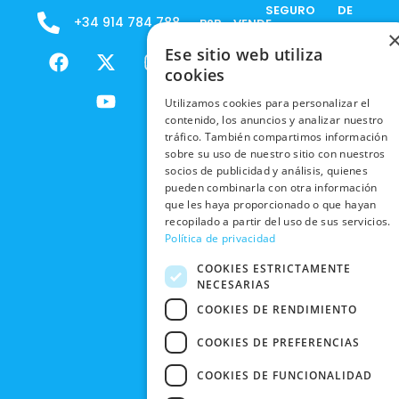
SEGURO
DE
+34 914 784 788
B2B - VENDE
COOKIES
ENVÍOS
NUESTOS
F
X
Y
I
Ese sitio web utiliza
NACIONALES
POLÍTICAS
PRODUCTOS
a
-
o
n
cookies
DE
ENVÍOS
c
t
u
s
RESPONSABILIDAD
PRIVACIDAD
Utilizamos cookies para personalizar el
INTERNACIONALES
e
w
t
t
SOCIAL
EN RRSS
contenido, los anuncios y analizar nuestro
b
i
u
a
RECOGIDA
tráfico. También compartimos información
TRABAJA
POLÍTICA DE
o
t
b
g
EN TIENDA
sobre su uso de nuestro sitio con nuestros
CON
PRIVACIDAD
o
t
e
r
socios de publicidad y análisis, quienes
NOSOTROS
DEVOLUCIONES
k
e
a
pueden combinarla con otra información
CONDICIONES
Y CAMBIOS
NUESTRAS
que les haya proporcionado o que hayan
r
m
DE COMPRA
recopilado a partir del uso de sus servicios.
TIENDAS
CANCELAR
Política de privacidad
PEDIDO
BLACK
COOKIES ESTRICTAMENTE
FRIDAY
NECESARIAS
CONTACTO
COOKIES DE RENDIMIENTO
COOKIES DE PREFERENCIAS
COOKIES DE FUNCIONALIDAD