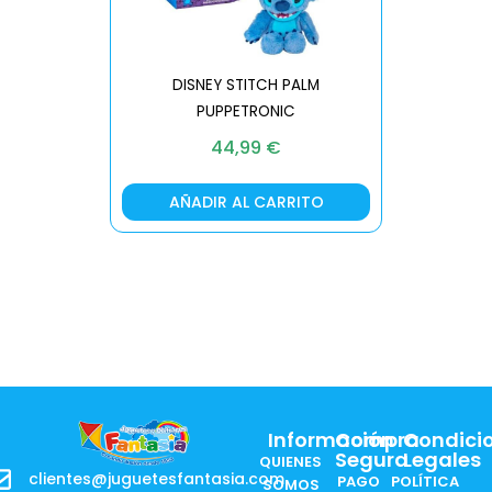
DISNEY STITCH PALM
PUPPETRONIC
REAL FX
44,99
€
AÑADIR AL CARRITO
AÑA
Información
Compra
Condici
Segura
Legales
QUIENES
clientes@juguetesfantasia.com
PAGO
POLÍTICA
SOMOS