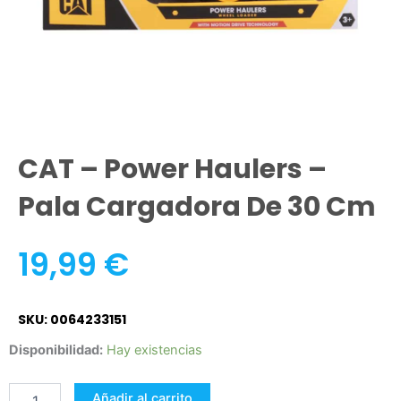
CAT – Power Haulers –
Pala Cargadora De 30 Cm
19,99
€
SKU: 0064233151
CAT
Disponibilidad:
Hay existencias
-
Power
Añadir al carrito
Haulers