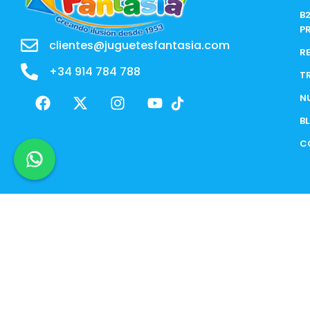
B
P
clientes@juguetesfantasia.com
R
+34 914 784 788
T
F
X
I
Y
N
a
-
n
o
B
c
t
s
u
e
w
t
t
C
b
i
a
u
o
t
g
b
o
t
r
e
k
e
a
r
m